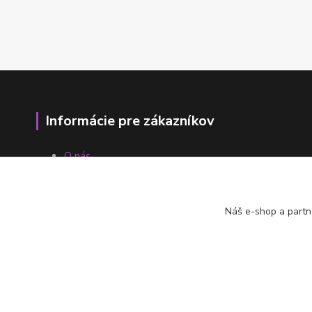
Informácie pre zákazníkov
O nás
Ako nakupovať
Obchodné podmienky
Fotogaléria
Náš e-shop a partn
Kontakty