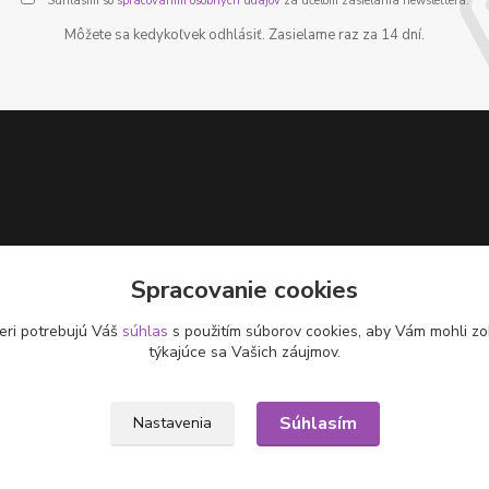
Súhlasím so
spracovaním osobných údajov
za účelom zasielania newslettera.
Môžete sa kedykoľvek odhlásiť. Zasielame raz za 14 dní.
Spracovanie cookies
eri potrebujú Váš
súhlas
s použitím súborov cookies, aby Vám mohli zo
týkajúce sa Vašich záujmov.
Súhlasím
Nastavenia