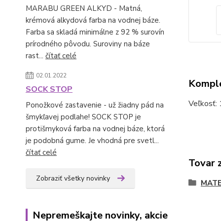
MARABU GREEN ALKYD - Matná,
krémová alkydová farba na vodnej báze.
Farba sa skladá minimálne z 92 % surovín
prírodného pôvodu. Suroviny na báze
rast...
čítať celé
02.01.2022
Komple
SOCK STOP
Veľkosť:
Ponožkové zastavenie - už žiadny pád na
šmykľavej podlahe! SOCK STOP je
protišmyková farba na vodnej báze, ktorá
je podobná gume. Je vhodná pre svetl...
čítať celé
Tovar 
Zobraziť všetky novinky
MATE
Nepremeškajte novinky, akcie