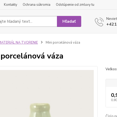
Kontakty
Ochrana súkromia
Odstúpenie od zmluvy tu
Neviet
Hľadať
+421
MATERIÁL NA TVORENIE
Mini porcelánová váza
 porcelánová váza
Veľkos
0,
0,80
Číslo p