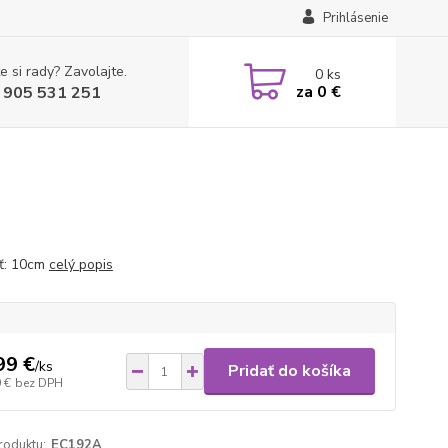
Prihlásenie
e si rady? Zavolajte.
0
ks
za
0 €
 905 531 251
ť: 10cm
celý popis
99 €
/
ks
Pridať do košíka
 €
bez DPH
roduktu:
EC192A