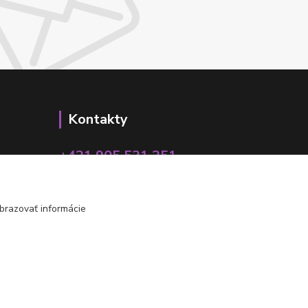
Kontakty
+421 905 531 251
info@parallax.sk
brazovať informácie