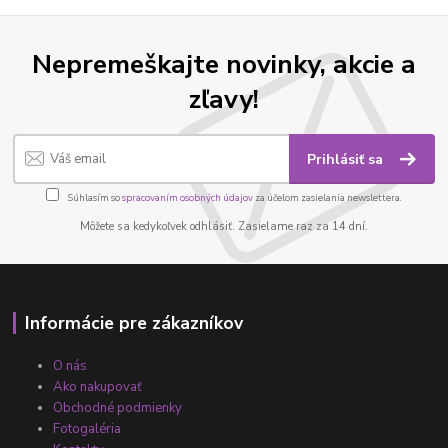
Nepremeškajte novinky, akcie a
zľavy!
Prihlásiť sa
Súhlasím so
spracovaním osobných údajov
za účelom zasielania newslettera.
Môžete sa kedykoľvek odhlásiť. Zasielame raz za 14 dní.
Informácie pre zákazníkov
O nás
Ako nakupovať
Obchodné podmienky
Fotogaléria