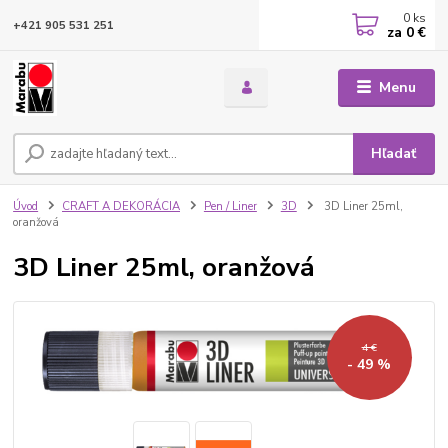
0
ks
+421 905 531 251
za
0 €
Menu
Hľadať
Úvod
CRAFT A DEKORÁCIA
Pen / Liner
3D
3D Liner 25ml,
oranžová
3D Liner 25ml, oranžová
4 €
- 49 %