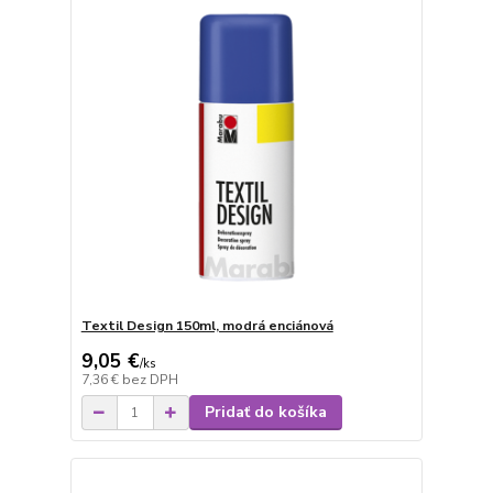
Textil Design 150ml, modrá enciánová
9,05 €
/
ks
7,36 €
bez DPH
Pridať do košíka