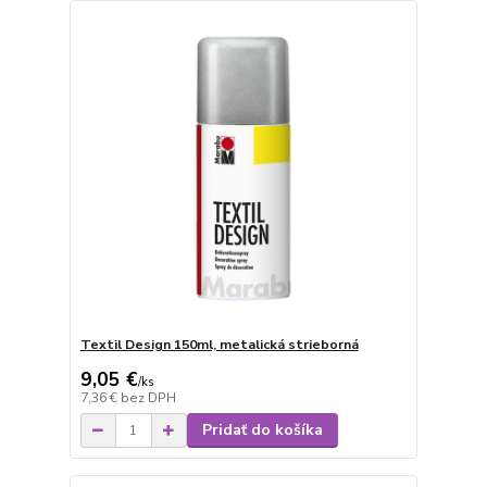
Textil Design 150ml, metalická strieborná
9,05 €
/
ks
7,36 €
bez DPH
Pridať do košíka