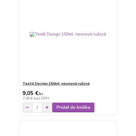
Textil Design 150ml, neonová ružová
9,05 €
/
ks
7,36 €
bez DPH
Pridať do košíka