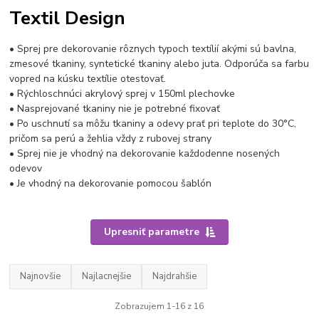
Textil Design
• Sprej pre dekorovanie rôznych typoch textílií akými sú bavlna,
zmesové tkaniny, syntetické tkaniny alebo juta. Odporúča sa farbu
vopred na kúsku textílie otestovať.
• Rýchloschnúci akrylový sprej v 150ml plechovke
• Nasprejované tkaniny nie je potrebné fixovať
• Po uschnutí sa môžu tkaniny a odevy prať pri teplote do 30°C,
pričom sa perú a žehlia vždy z rubovej strany
• Sprej nie je vhodný na dekorovanie každodenne nosených
odevov
• Je vhodný na dekorovanie pomocou šablón
Upresniť parametre
Najnovšie
Najlacnejšie
Najdrahšie
Zobrazujem 1-16 z 16