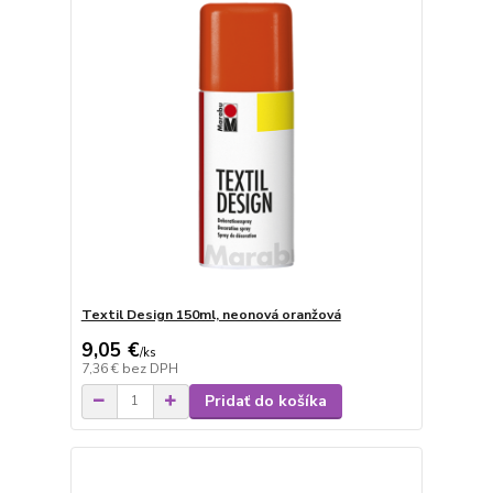
Textil Design 150ml, neonová oranžová
9,05 €
/
ks
7,36 €
bez DPH
Pridať do košíka