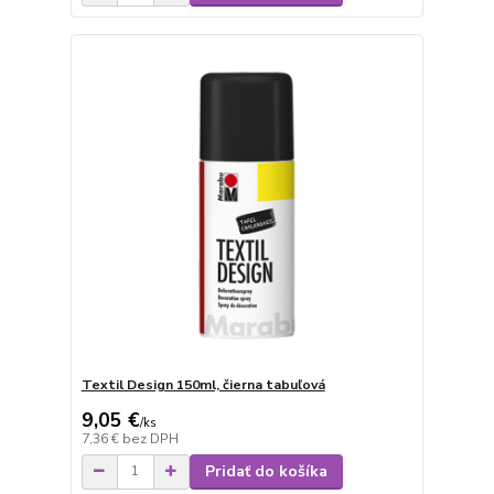
Textil Design 150ml, čierna tabuľová
9,05 €
/
ks
7,36 €
bez DPH
Pridať do košíka