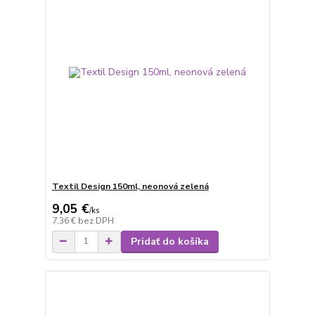
Textil Design 150ml, neonová zelená
9,05 €
/
ks
7,36 €
bez DPH
Pridať do košíka