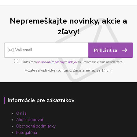
Nepremeškajte novinky, akcie a
zľavy!
Prihlásiť sa
Súhlasím so
spracovaním osobných údajov
za účelom zasielania newslettera.
Môžete sa kedykoľvek odhlásiť. Zasielame raz za 14 dní.
Informácie pre zákazníkov
O nás
Ako nakupovať
Obchodné podmienky
Fotogaléria