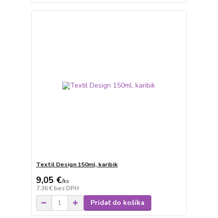
Textil Design 150ml, karibik
9,05 €
/
ks
7,36 €
bez DPH
Pridať do košíka