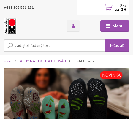
0
ks
+421 905 531 251
za
0 €
Menu
Hľadať
Úvod
FARBY NA TEXTIL A HODVÁB
Textil Design