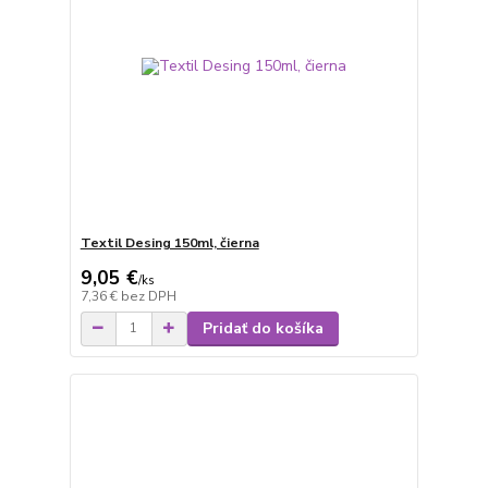
Textil Desing 150ml, čierna
9,05 €
/
ks
7,36 €
bez DPH
Pridať do košíka