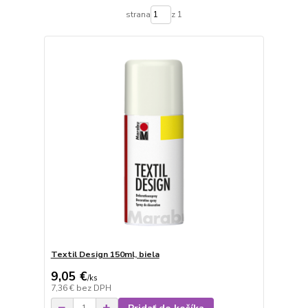
strana
z 1
Textil Design 150ml, biela
9,05 €
/
ks
7,36 €
bez DPH