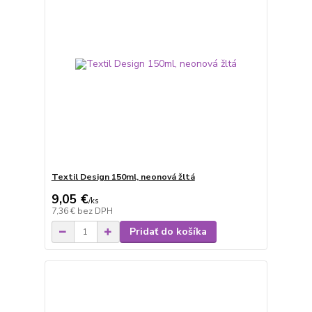
Textil Design 150ml, neonová žltá
9,05 €
/
ks
7,36 €
bez DPH
Pridať do košíka