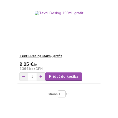
Textil Desing 150ml, grafit
9,05 €
/
ks
7,36 €
bez DPH
Pridať do košíka
strana
z 1