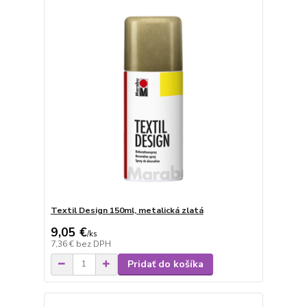
Textil Design 150ml, metalická zlatá
9,05 €
/
ks
7,36 €
bez DPH
Pridať do košíka