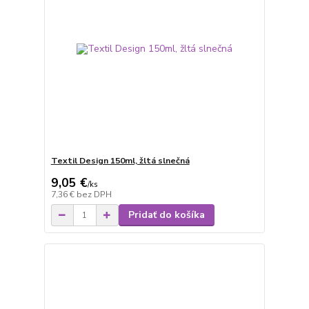
Textil Design 150ml, žltá slnečná
9,05 €
/
ks
7,36 €
bez DPH
Pridať do košíka