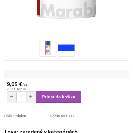
9,05 €
/
ks
7,36 €
bez DPH
Pridať do košíka
Číslo produktu:
17240 006 142
Tovar zaradený v kategóriách