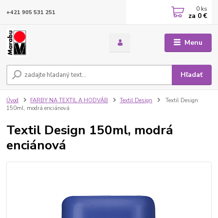
0
ks
+421 905 531 251
za
0 €
Menu
Hľadať
Úvod
FARBY NA TEXTIL A HODVÁB
Textil Design
Textil Design
150ml, modrá enciánová
Textil Design 150ml, modrá
enciánová