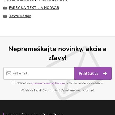
FARBY NA TEXTIL A HODVÁB
Textil Design
Nepremeškajte novinky, akcie a
zľavy!
Prihlásiť sa
Súhlasím so
spracovaním osobných údajov
za účelom zasielania newslettera.
Môžete sa kedykoľvek odhlásiť. Zasielame raz za 14 dní.