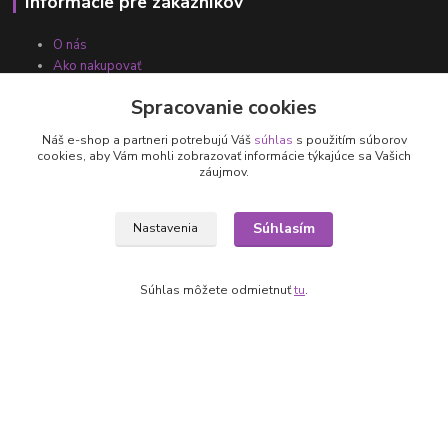
Informácie pre zákazníkov
O nás
Ako nakupovať
Obchodné podmienky
Spracovanie cookies
Fotogaléria
Kontakty
Náš e-shop a partneri potrebujú Váš
súhlas
s použitím súborov
cookies, aby Vám mohli zobrazovať informácie týkajúce sa Vašich
záujmov.
Súhlasím
Nastavenia
Súhlas môžete odmietnuť
tu
.
Kontakty
+421 905 531 251
info@parallax.sk