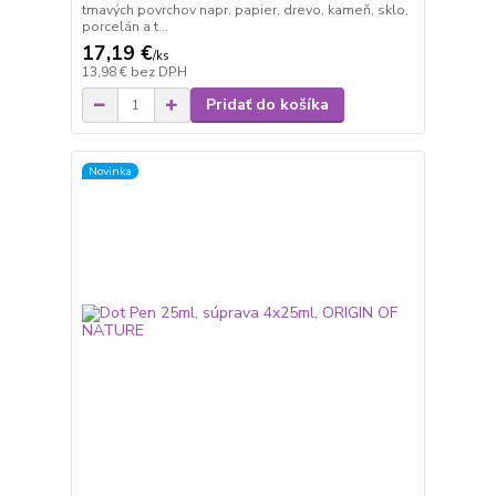
tmavých povrchov napr. papier, drevo, kameň, sklo,
porcelán a t...
17,19 €
/
ks
13,98 €
bez DPH
Pridať do košíka
Novinka