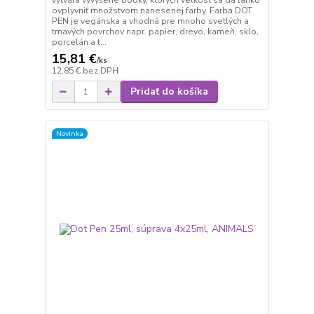
vytvára vyvýšené bodky, ktorých veľkosť sa dá ľahko
ovplyvniť množstvom nanesenej farby. Farba DOT
PEN je vegánska a vhodná pre mnoho svetlých a
tmavých povrchov napr. papier, drevo, kameň, sklo,
porcelán a t...
15,81 €
/
ks
12,85 €
bez DPH
Pridať do košíka
Novinka