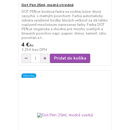
Dot Pen 25ml, modrá stredná
DOT PEN je bodová farba na vodnej báze, ktorá
zasychá, s matným povrchom. Farba automaticky
vytvára vyvýšené bodky, ktorých veľkosť sa dá ľahko
ovplyvniť množstvom nanesenej farby. Farba DOT
PEN je vegánska a vhodná pre mnoho svetlých a
tmavých povrchov napr. papier, drevo, kameň, sklo,
porcelán a t...
4 €
/
ks
3,25 €
bez DPH
Pridať do košíka
Novinka