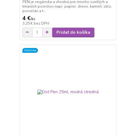
PEN je vegánska a vhodná pre mnoho svetlých a
tmavých povrchov napr. papier, drevo, kameň, sklo,
porcelán a t...
4 €
/
ks
3,25 €
bez DPH
Pridať do košíka
Novinka