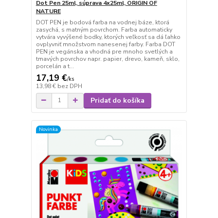
Dot Pen 25ml, súprava 4x25ml, ORIGIN OF
NATURE
DOT PEN je bodová farba na vodnej báze, ktorá
zasychá, s matným povrchom. Farba automaticky
vytvára vyvýšené bodky, ktorých veľkosť sa dá ľahko
ovplyvniť množstvom nanesenej farby. Farba DOT
PEN je vegánska a vhodná pre mnoho svetlých a
tmavých povrchov napr. papier, drevo, kameň, sklo,
porcelán a t...
17,19 €
/
ks
13,98 €
bez DPH
Pridať do košíka
Novinka