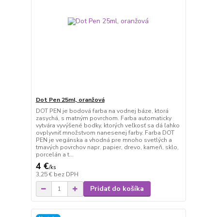
Dot Pen 25ml, oranžová
DOT PEN je bodová farba na vodnej báze, ktorá
zasychá, s matným povrchom. Farba automaticky
vytvára vyvýšené bodky, ktorých veľkosť sa dá ľahko
ovplyvniť množstvom nanesenej farby. Farba DOT
PEN je vegánska a vhodná pre mnoho svetlých a
tmavých povrchov napr. papier, drevo, kameň, sklo,
porcelán a t...
4 €
/
ks
3,25 €
bez DPH
Pridať do košíka