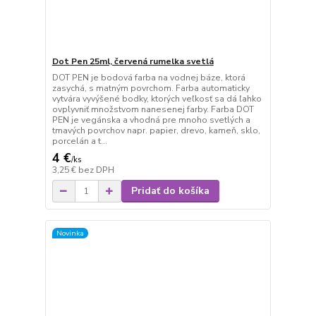
Dot Pen 25ml, červená rumelka svetlá
DOT PEN je bodová farba na vodnej báze, ktorá
zasychá, s matným povrchom. Farba automaticky
vytvára vyvýšené bodky, ktorých veľkosť sa dá ľahko
ovplyvniť množstvom nanesenej farby. Farba DOT
PEN je vegánska a vhodná pre mnoho svetlých a
tmavých povrchov napr. papier, drevo, kameň, sklo,
porcelán a t...
4 €
/
ks
3,25 €
bez DPH
Pridať do košíka
Novinka