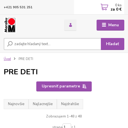
0
ks
+421 905 531 251
za
0 €
Menu
Hľadať
Úvod
PRE DETI
PRE DETI
Upresniť parametre
Najnovšie
Najlacnejšie
Najdrahšie
Zobrazujem 1-48 z 48
strana
z 1