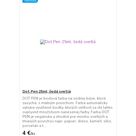
Novinka
Dot Pen 25ml, šedá svetlá
DOT PEN je bodová farba na vodnej báze, ktorá
zasychá, s matným povrchom. Farba automaticky
vytvára vyvýšené bodky, ktorých veľkosť sa dá ľahko
ovplyvniť množstvom nanesenej farby. Farba DOT
PEN je vegánska a vhodná pre mnoho svetlých a
tmavých povrchov napr. papier, drevo, kameň, sklo,
porcelán a t...
4 €
/
ks