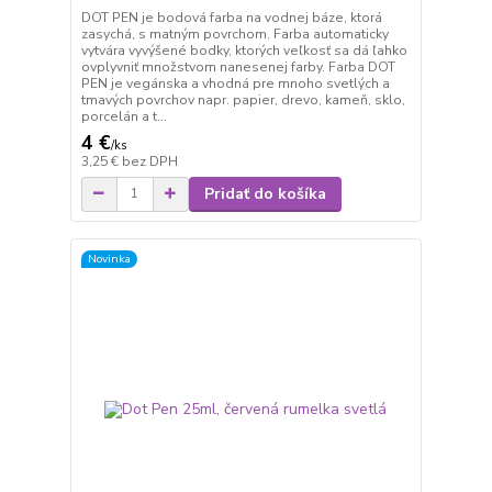
DOT PEN je bodová farba na vodnej báze, ktorá
zasychá, s matným povrchom. Farba automaticky
vytvára vyvýšené bodky, ktorých veľkosť sa dá ľahko
ovplyvniť množstvom nanesenej farby. Farba DOT
PEN je vegánska a vhodná pre mnoho svetlých a
tmavých povrchov napr. papier, drevo, kameň, sklo,
porcelán a t...
4 €
/
ks
3,25 €
bez DPH
Pridať do košíka
Novinka