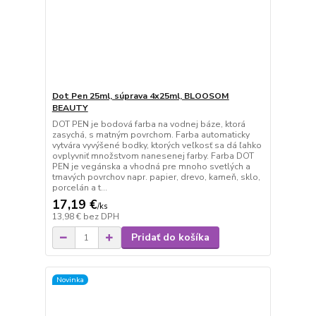
Dot Pen 25ml, súprava 4x25ml, BLOOSOM
BEAUTY
DOT PEN je bodová farba na vodnej báze, ktorá
zasychá, s matným povrchom. Farba automaticky
vytvára vyvýšené bodky, ktorých veľkosť sa dá ľahko
ovplyvniť množstvom nanesenej farby. Farba DOT
PEN je vegánska a vhodná pre mnoho svetlých a
tmavých povrchov napr. papier, drevo, kameň, sklo,
porcelán a t...
17,19 €
/
ks
13,98 €
bez DPH
Pridať do košíka
Novinka