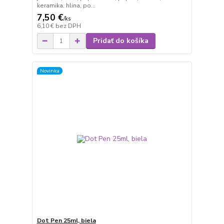
keramika, hlina, po...
7,50 €
/
ks
6,10 €
bez DPH
Pridať do košíka
Novinka
Dot Pen 25ml, biela