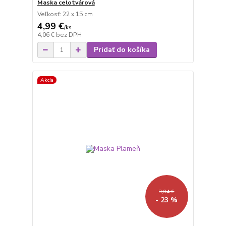
Maska celotvárová
Veľkosť: 22 x 15 cm
4,99 €
/
ks
4,06 €
bez DPH
Pridať do košíka
Akcia
3,04 €
- 23 %