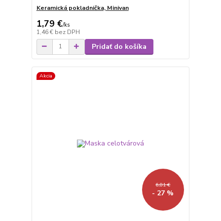
Keramická pokladnička, Minivan
1,79 €
/
ks
1,46 €
bez DPH
Pridať do košíka
Akcia
6,81 €
- 27 %