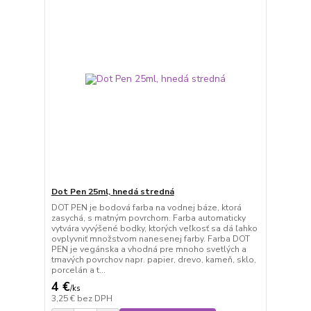
Dot Pen 25ml, hnedá stredná
DOT PEN je bodová farba na vodnej báze, ktorá
zasychá, s matným povrchom. Farba automaticky
vytvára vyvýšené bodky, ktorých veľkosť sa dá ľahko
ovplyvniť množstvom nanesenej farby. Farba DOT
PEN je vegánska a vhodná pre mnoho svetlých a
tmavých povrchov napr. papier, drevo, kameň, sklo,
porcelán a t...
4 €
/
ks
3,25 €
bez DPH