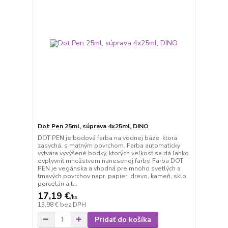
Dot Pen 25ml, súprava 4x25ml, DINO
DOT PEN je bodová farba na vodnej báze, ktorá
zasychá, s matným povrchom. Farba automaticky
vytvára vyvýšené bodky, ktorých veľkosť sa dá ľahko
ovplyvniť množstvom nanesenej farby. Farba DOT
PEN je vegánska a vhodná pre mnoho svetlých a
tmavých povrchov napr. papier, drevo, kameň, sklo,
porcelán a t...
17,19 €
/
ks
13,98 €
bez DPH
Pridať do košíka