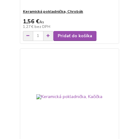
Keramická pokladnička, Chrobák
1,56 €
/
ks
1,27 €
bez DPH
Pridať do košíka