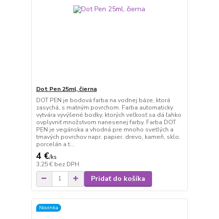
Dot Pen 25ml, čierna
DOT PEN je bodová farba na vodnej báze, ktorá
zasychá, s matným povrchom. Farba automaticky
vytvára vyvýšené bodky, ktorých veľkosť sa dá ľahko
ovplyvniť množstvom nanesenej farby. Farba DOT
PEN je vegánska a vhodná pre mnoho svetlých a
tmavých povrchov napr. papier, drevo, kameň, sklo,
porcelán a t...
4 €
/
ks
3,25 €
bez DPH
Pridať do košíka
Novinka