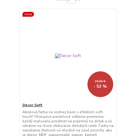
Akcia
15,80 €
- 53 %
Decor Soft
Akrylová farba na vodnej báze s efektom soft-
touch! Očarujúce pastelové odtiene premenia
každý maľovaný predmet na príjemný na dotyk a sú
ideálne na rôzne dekorácie detských izieb. Farby na
nanášanie štetcom sú vhodné na savé povrchy, ako
je drevo, MDF, papiermašé, papier, kameň,