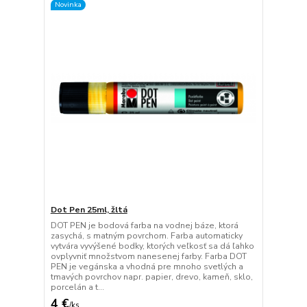
Novinka
Dot Pen 25ml, žltá
DOT PEN je bodová farba na vodnej báze, ktorá
zasychá, s matným povrchom. Farba automaticky
vytvára vyvýšené bodky, ktorých veľkosť sa dá ľahko
ovplyvniť množstvom nanesenej farby. Farba DOT
PEN je vegánska a vhodná pre mnoho svetlých a
tmavých povrchov napr. papier, drevo, kameň, sklo,
porcelán a t...
4 €
/
ks