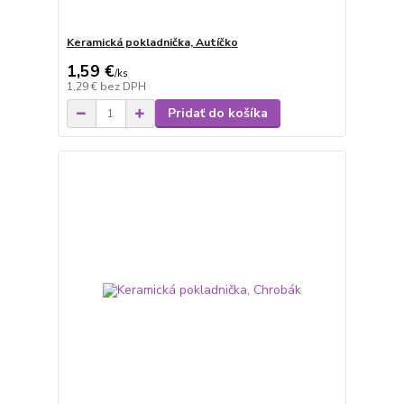
Keramická pokladnička, Autíčko
1,59 €
/
ks
1,29 €
bez DPH
Pridať do košíka