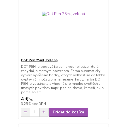
Dot Pen 25ml, zelená
DOT PEN je bodová farba na vodnej báze, ktorá
zasychá, s matným povrchom. Farba automaticky
vytvára vyvýšené bodky, ktorých veľkosť sa dá ľahko
ovplyvniť množstvom nanesenej farby. Farba DOT
PEN je vegánska a vhodná pre mnoho svetlých a
tmavých povrchov napr. papier, drevo, kameň, sklo,
porcelán a t...
4 €
/
ks
3,25 €
bez DPH
Pridať do košíka