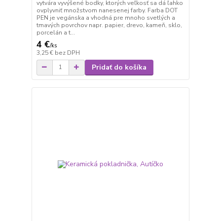
vytvára vyvýšené bodky, ktorých veľkosť sa dá ľahko
ovplyvniť množstvom nanesenej farby. Farba DOT
PEN je vegánska a vhodná pre mnoho svetlých a
tmavých povrchov napr. papier, drevo, kameň, sklo,
porcelán a t...
4 €
/
ks
3,25 €
bez DPH
Pridať do košíka