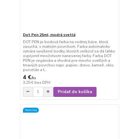
Dot Pen 25ml, modrá svetlá
DOT PEN je bodová farba na vodnej báze, ktorá
zasychá, s matným povrchom. Farba automaticky
vytvára vyvýšené bodky, ktorých veľkosť sa dá ľahko
ovplyvniť množstvom nanesenej farby. Farba DOT
PEN je vegánska a vhodná pre mnoho svetlých a
tmavých povrchov napr. papier, drevo, kameň, sklo,
porcelán a t...
4 €
/
ks
3,25 €
bez DPH
Pridať do košíka
Novinka