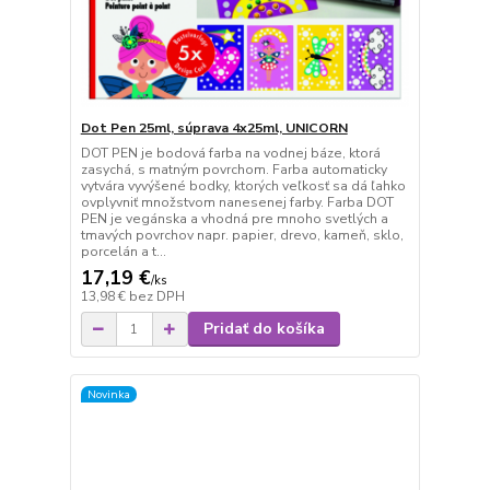
Dot Pen 25ml, súprava 4x25ml, UNICORN
DOT PEN je bodová farba na vodnej báze, ktorá
zasychá, s matným povrchom. Farba automaticky
vytvára vyvýšené bodky, ktorých veľkosť sa dá ľahko
ovplyvniť množstvom nanesenej farby. Farba DOT
PEN je vegánska a vhodná pre mnoho svetlých a
tmavých povrchov napr. papier, drevo, kameň, sklo,
porcelán a t...
17,19 €
/
ks
13,98 €
bez DPH
Pridať do košíka
Novinka