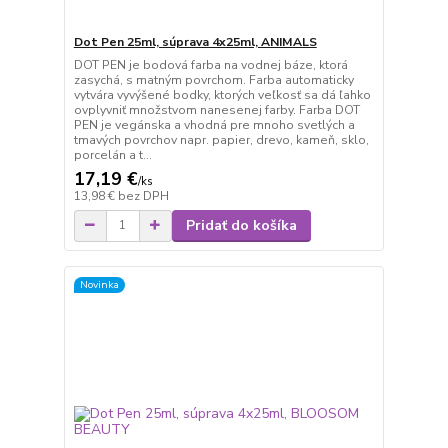
Dot Pen 25ml, súprava 4x25ml, ANIMALS
DOT PEN je bodová farba na vodnej báze, ktorá
zasychá, s matným povrchom. Farba automaticky
vytvára vyvýšené bodky, ktorých veľkosť sa dá ľahko
ovplyvniť množstvom nanesenej farby. Farba DOT
PEN je vegánska a vhodná pre mnoho svetlých a
tmavých povrchov napr. papier, drevo, kameň, sklo,
porcelán a t...
17,19 €
/
ks
13,98 €
bez DPH
Pridať do košíka
Novinka