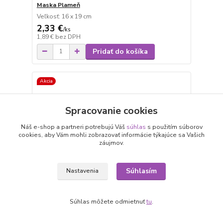
Maska Plameň
Veľkosť: 16 x 19 cm
2,33 €
/
ks
1,89 €
bez DPH
Pridať do košíka
Akcia
Spracovanie cookies
Náš e-shop a partneri potrebujú Váš
súhlas
s použitím súborov
cookies, aby Vám mohli zobrazovať informácie týkajúce sa Vašich
záujmov.
Súhlasím
Nastavenia
3,11 €
- 23 %
Súhlas môžete odmietnuť
tu
.