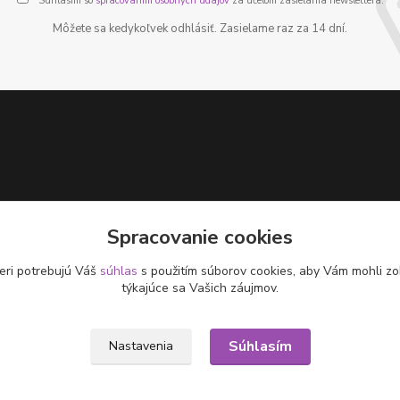
Súhlasím so
spracovaním osobných údajov
za účelom zasielania newslettera.
Môžete sa kedykoľvek odhlásiť. Zasielame raz za 14 dní.
Spracovanie cookies
eri potrebujú Váš
súhlas
s použitím súborov cookies, aby Vám mohli zo
týkajúce sa Vašich záujmov.
Súhlasím
Nastavenia