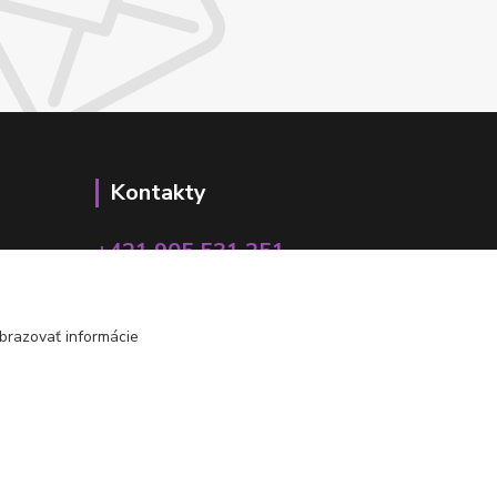
Kontakty
+421 905 531 251
info@parallax.sk
brazovať informácie