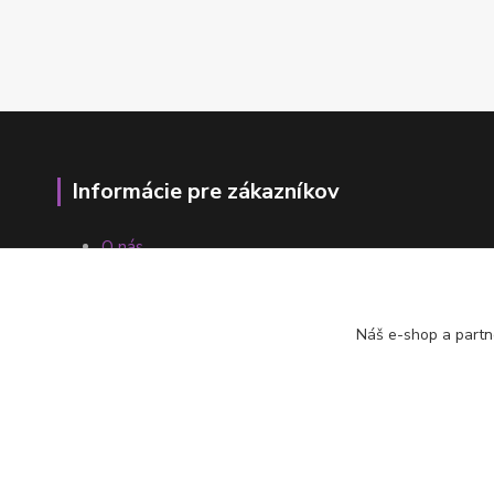
Informácie pre zákazníkov
O nás
Ako nakupovať
Obchodné podmienky
Fotogaléria
Náš e-shop a partn
Kontakty