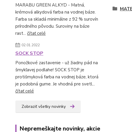
MARABU GREEN ALKYD - Matná,
MATE
krémová alkydová farba na vodnej báze.
Farba sa skladá minimálne z 92 % surovín
prírodného pôvodu. Suroviny na báze
rast...
čítať celé
02.01.2022
SOCK STOP
Ponožkové zastavenie - už žiadny pád na
šmykľavej podlahe! SOCK STOP je
protišmyková farba na vodnej báze, ktorá
je podobná gume. Je vhodná pre svetl...
čítať celé
Zobraziť všetky novinky
Nepremeškajte novinky, akcie