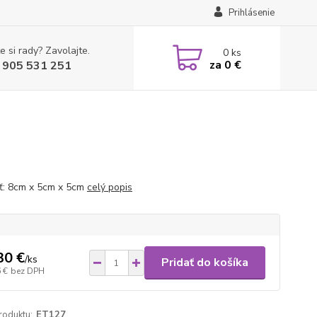
Prihlásenie
e si rady? Zavolajte.
0
ks
za
0 €
 905 531 251
ť: 8cm x 5cm x 5cm
celý popis
30 €
/
ks
Pridať do košíka
 €
bez DPH
roduktu:
ET127