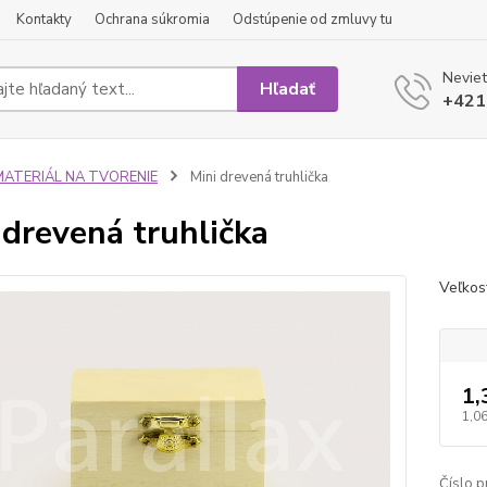
Kontakty
Ochrana súkromia
Odstúpenie od zmluvy tu
Neviet
Hľadať
+421
MATERIÁL NA TVORENIE
Mini drevená truhlička
 drevená truhlička
Veľkos
1,
1,06
Číslo p