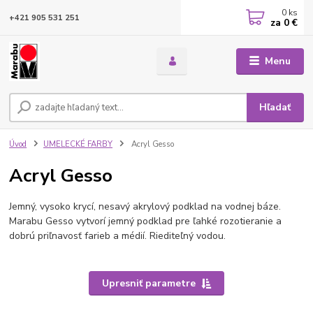
0
ks
+421 905 531 251
za
0 €
Menu
Hľadať
Úvod
UMELECKÉ FARBY
Acryl Gesso
Acryl Gesso
Jemný, vysoko krycí, nesavý akrylový podklad na vodnej báze.
Marabu Gesso vytvorí jemný podklad pre ľahké rozotieranie a
dobrú priľnavosť farieb a médií. Riediteľný vodou.
Upresniť parametre