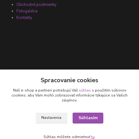
Obchodné podmienky
Fotogaléria
Kontakty
Kontakty
Spracovanie cookies
Náš e-shop a partneri potrebujú Váš
súhlas
s použitím súborov
+421 905 531 251
cookies, aby Vám mohli zobrazovať informácie týkajúce sa Vašich
záujmov.
info@parallax.sk
Súhlasím
Nastavenia
Súhlas môžete odmietnuť
tu
.