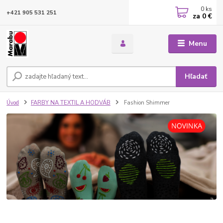
0
ks
+421 905 531 251
za
0 €
Menu
Hľadať
Úvod
FARBY NA TEXTIL A HODVÁB
Fashion Shimmer