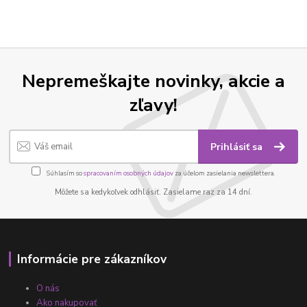
Nepremeškajte novinky, akcie a
zľavy!
Prihlásiť sa
Súhlasím so
spracovaním osobných údajov
za účelom zasielania newslettera.
Môžete sa kedykoľvek odhlásiť. Zasielame raz za 14 dní.
Informácie pre zákazníkov
O nás
Ako nakupovať