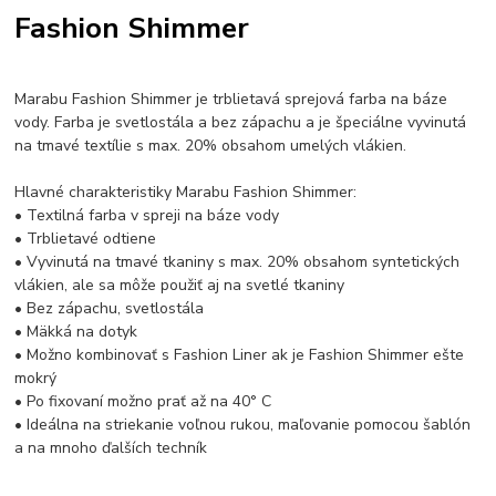
Fashion Shimmer
Marabu Fashion Shimmer je trblietavá sprejová farba na báze
vody. Farba je svetlostála a bez zápachu a je špeciálne vyvinutá
na tmavé textílie s max. 20% obsahom umelých vlákien.
Hlavné charakteristiky Marabu Fashion Shimmer:
• Textilná farba v spreji na báze vody
• Trblietavé odtiene
• Vyvinutá na tmavé tkaniny s max. 20% obsahom syntetických
vlákien, ale sa môže použiť aj na svetlé tkaniny
• Bez zápachu, svetlostála
• Mäkká na dotyk
• Možno kombinovať s Fashion Liner ak je Fashion Shimmer ešte
mokrý
• Po fixovaní možno prať až na 40° C
• Ideálna na striekanie voľnou rukou, maľovanie pomocou šablón
a na mnoho ďalších techník