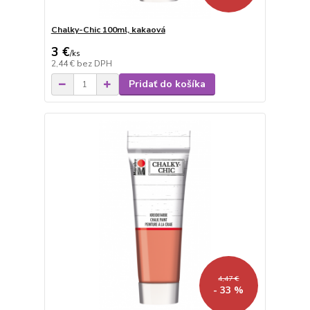
Chalky-Chic 100ml, kakaová
3 €
/
ks
2,44 €
bez DPH
Pridať do košíka
4,47 €
- 33 %