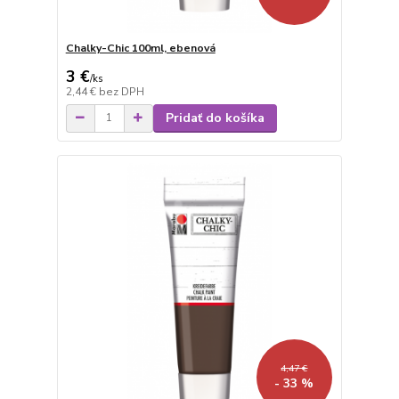
Chalky-Chic 100ml, ebenová
3 €
/
ks
2,44 €
bez DPH
Pridať do košíka
4,47 €
- 33 %