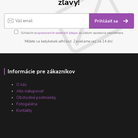
zľavy!
Prihlásiť sa
Súhlasím so
spracovaním osobných údajov
za účelom zasielania newslettera.
Môžete sa kedykoľvek odhlásiť. Zasielame raz za 14 dní.
Informácie pre zákazníkov
O nás
Ako nakupovať
Obchodné podmienky
Fotogaléria
Kontakty