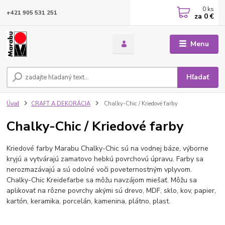
0
ks
+421 905 531 251
za
0 €
Menu
Hľadať
Úvod
CRAFT A DEKORÁCIA
Chalky-Chic / Kriedové farby
Chalky-Chic / Kriedové farby
Kriedové farby Marabu Chalky-Chic sú na vodnej báze, výborne
kryjú a vytvárajú zamatovo hebkú povrchovú úpravu. Farby sa
nerozmazávajú a sú odolné voči poveternostným vplyvom.
Chalky-Chic Kreidefarbe sa môžu navzájom miešať. Môžu sa
aplikovať na rôzne povrchy akými sú drevo, MDF, sklo, kov, papier,
kartón, keramika, porcelán, kamenina, plátno, plast.