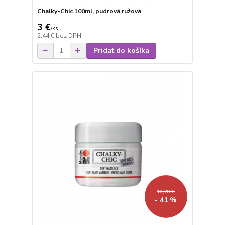
Chalky-Chic 100ml, pudrová ružová
3 €
/
ks
2,44 €
bez DPH
Pridať do košíka
10,20 €
- 41 %