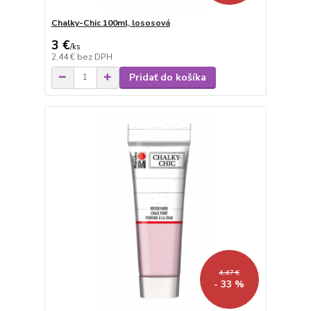
Chalky-Chic 100ml, lososová
3 €
/
ks
2,44 €
bez DPH
Pridať do košíka
4,47 €
- 33 %