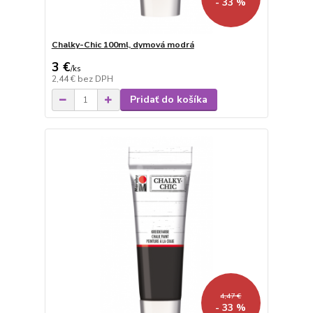
- 33 %
Chalky-Chic 100ml, dymová modrá
3 €
/
ks
2,44 €
bez DPH
Pridať do košíka
4,47 €
- 33 %