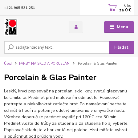
0
ks
+421 905 531 251
za
0 €
Menu
Hľadať
Úvod
FARBY NA SKLO A PORCELÁN
Porcelain & Glas Painter
Porcelain & Glas Painter
Lesklý, krycí popisovač na porcelán, sklo, kov, svetlú glazovanú
keramiku ai. Predmet pred maľovaním odmastite. Popisovač
pretrepte a niekoľkokrát zatlačte hrot. Po namaľovaní nechajte
schnúť 6 hodín a potom je odolný umúvaniu v umývačke riadu.
0
Výrobca doporučuje predmet vypáliť pri 160
C cca 30 min.
Predmet vložte do trúby za studena a za studena ho aj vyberte.
Popisovač skladujte v horizontálnej polohe. Hrot môžete vybrat
a opláchnuť pod prúdom vody.