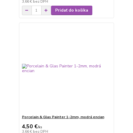
3,66 €
bez DPH
Pridať do košíka
Porcelain & Glas Painter 1-2mm, modrá encian
4,50 €
/
ks
3,66 €
bez DPH