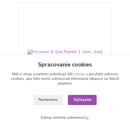
Spracovanie cookies
Náš e-shop a partneri potrebujú Váš
súhlas
s použitím súborov
cookies, aby Vám mohli zobrazovať informácie týkajúce sa Vašich
záujmov.
Porcelain & Glas Painter 1-2mm, zlatá
Súhlasím
Nastavenia
4,50 €
/
ks
3,66 €
bez DPH
Súhlas môžete odmietnuť
tu
.
Pridať do košíka