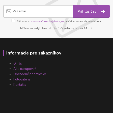
Prihlásiť sa
Súhlasím so
spracovaním osobných údajov
za účelom zasielania newslettera.
Môžete sa kedykoľvek odhlásiť. Zasielame raz za 14 dní.
Informácie pre zákazníkov
O nás
Ako nakupovať
Obchodné podmienky
Fotogaléria
Kontakty