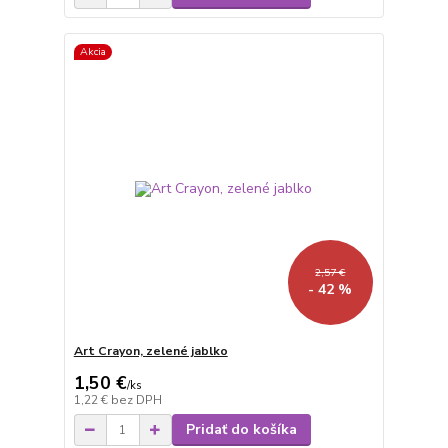
Akcia
2,57 €
- 42 %
Art Crayon, zelené jablko
1,50 €
/
ks
1,22 €
bez DPH
Pridať do košíka