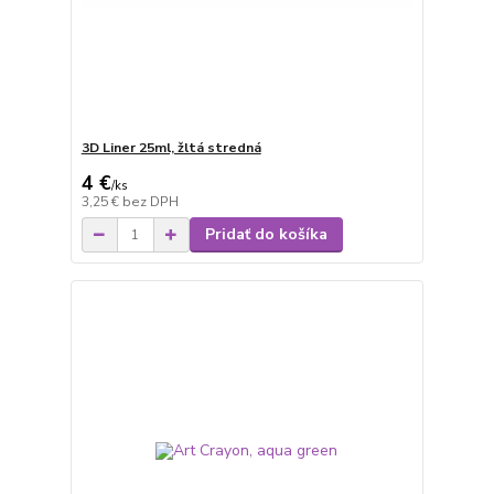
3D Liner 25ml, žltá stredná
4 €
/
ks
3,25 €
bez DPH
Pridať do košíka