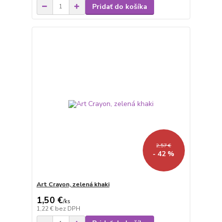
Pridať do košíka
2,57 €
- 42 %
Art Crayon, zelená khaki
1,50 €
/
ks
1,22 €
bez DPH