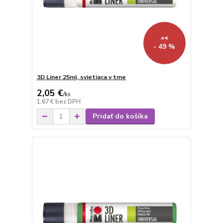
4 €
- 49 %
3D Liner 25ml, svietiaca v tme
2,05 €
/
ks
1,67 €
bez DPH
Pridať do košíka