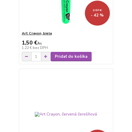
2,57 €
- 42 %
Art Crayon, biela
1,50 €
/
ks
1,22 €
bez DPH
Pridať do košíka