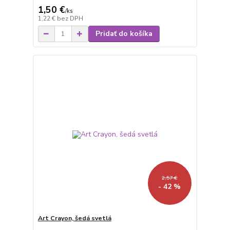
1,50 €
/
ks
1,22 €
bez DPH
Pridať do košíka
2,57 €
- 42 %
Art Crayon, šedá svetlá