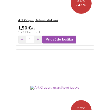
2,57 €
- 42 %
Art Crayon, fialová slivková
1,50 €
/
ks
1,22 €
bez DPH
Pridať do košíka
2,57 €