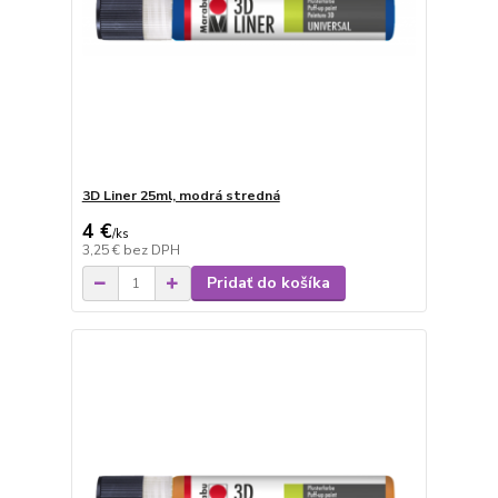
3D Liner 25ml, modrá stredná
4 €
/
ks
3,25 €
bez DPH
Pridať do košíka