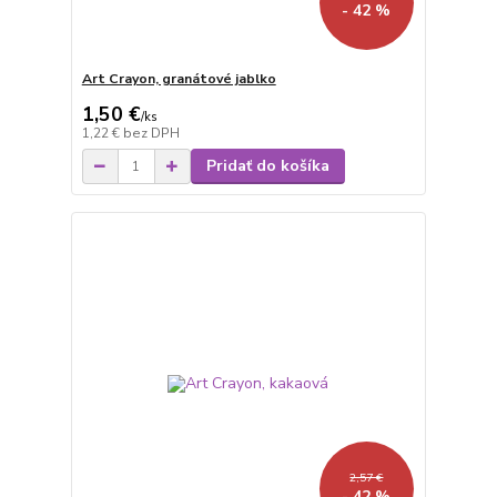
- 42 %
Art Crayon, granátové jablko
1,50 €
/
ks
1,22 €
bez DPH
Pridať do košíka
2,57 €
- 42 %