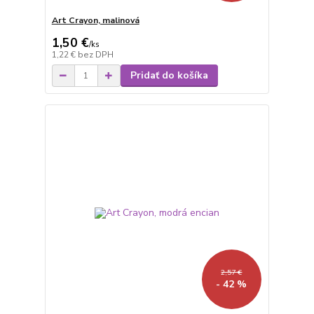
Art Crayon, malinová
1,50 €
/
ks
1,22 €
bez DPH
Pridať do košíka
2,57 €
- 42 %