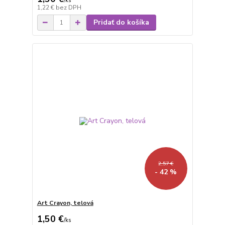
/
ks
1,22 €
bez DPH
Pridať do košíka
2,57 €
- 42 %
Art Crayon, telová
1,50 €
/
ks