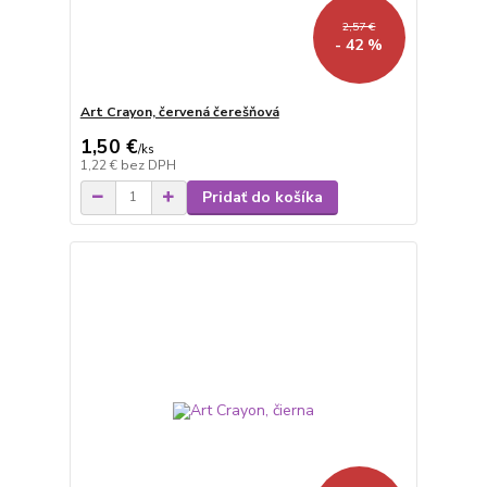
2,57 €
- 42 %
Art Crayon, červená čerešňová
1,50 €
/
ks
1,22 €
bez DPH
Pridať do košíka