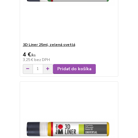
3D Liner 25ml, zelená svetlá
4 €
/
ks
3,25 €
bez DPH
Pridať do košíka