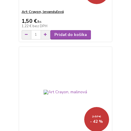
Art Crayon, levanduľová
1,50 €
/
ks
1,22 €
bez DPH
Pridať do košíka
2,57 €
- 42 %