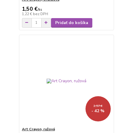
1,50 €
/
ks
1,22 €
bez DPH
Pridať do košíka
2,57 €
- 42 %
Art Crayon, ružová