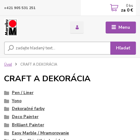
0
ks
+421 905 531 251
za
0 €
Menu
Hľadať
Úvod
CRAFT A DEKORÁCIA
CRAFT A DEKORÁCIA
Pen / Liner
Yono
Dekoračné farby
Deco Painter
Brilliant Painter
Easy Marble / Mramorovanie