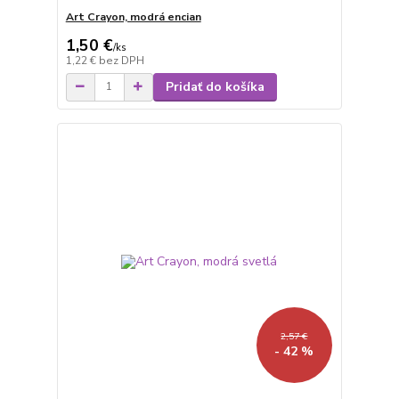
Art Crayon, modrá encian
1,50 €
/
ks
1,22 €
bez DPH
Pridať do košíka
2,57 €
- 42 %