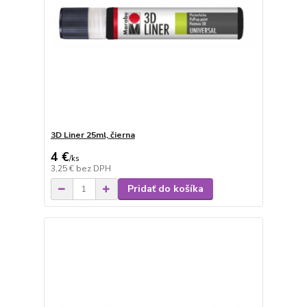
3D Liner 25ml, čierna
4 €
/
ks
3,25 €
bez DPH
Pridať do košíka