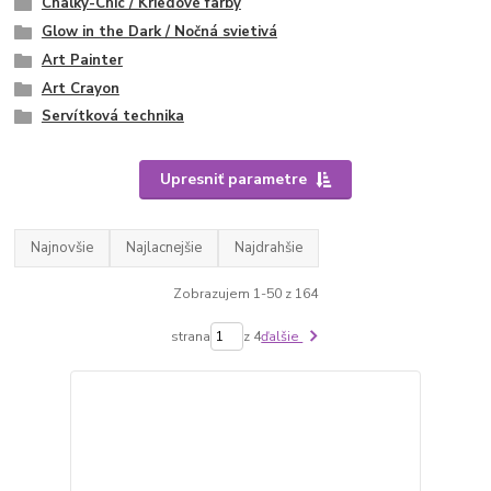
Chalky-Chic / Kriedové farby
Glow in the Dark / Nočná svietivá
Art Painter
Art Crayon
Servítková technika
Upresniť parametre
Najnovšie
Najlacnejšie
Najdrahšie
Zobrazujem 1-50 z 164
strana
z 4
ďalšie