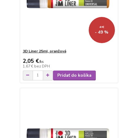
4 €
- 49 %
3D Liner 25ml, oranžová
2,05 €
/
ks
1,67 €
bez DPH
Pridať do košíka