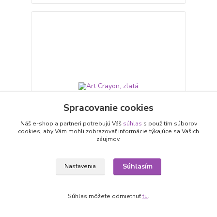
Spracovanie cookies
Náš e-shop a partneri potrebujú Váš
súhlas
s použitím súborov
2,57 €
cookies, aby Vám mohli zobrazovať informácie týkajúce sa Vašich
- 42 %
záujmov.
Art Crayon, zlatá
Súhlasím
Nastavenia
1,50 €
/
ks
1,22 €
bez DPH
Súhlas môžete odmietnuť
tu
.
Pridať do košíka