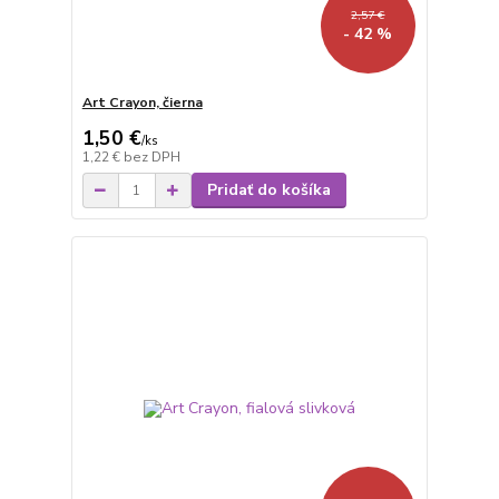
2,57 €
- 42 %
Art Crayon, čierna
1,50 €
/
ks
1,22 €
bez DPH
Pridať do košíka