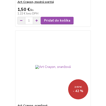
Art Crayon, modrá svetlá
1,50 €
/
ks
1,22 €
bez DPH
Pridať do košíka
2,57 €
- 42 %
Art Crayon, oranžová