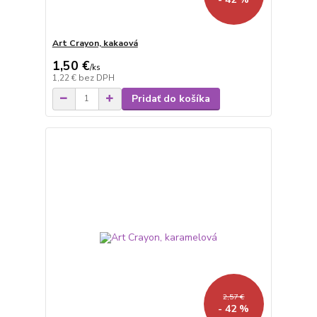
Art Crayon, kakaová
1,50 €
/
ks
1,22 €
bez DPH
Pridať do košíka
2,57 €
- 42 %