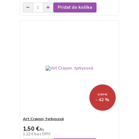
Pridať do košíka
2,57 €
- 42 %
Art Crayon, tyrkysová
1,50 €
/
ks
1,22 €
bez DPH