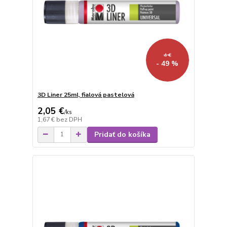
4 €
- 49 %
3D Liner 25ml, fialová pastelová
2,05 €
/
ks
1,67 €
bez DPH
Pridať do košíka