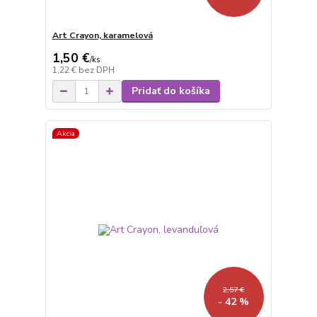
Art Crayon, karamelová
1,50 €
/
ks
1,22 €
bez DPH
Pridať do košíka
Akcia
2,57 €
- 42 %