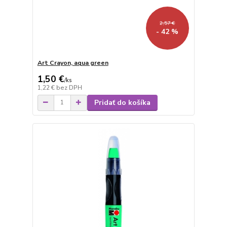
2,57 €
- 42 %
Art Crayon, aqua green
1,50 €
/
ks
1,22 €
bez DPH
Pridať do košíka