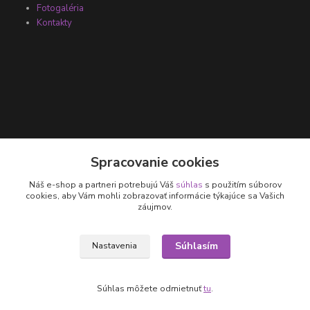
Fotogaléria
Kontakty
Kontakty
Spracovanie cookies
Náš e-shop a partneri potrebujú Váš
súhlas
s použitím súborov
+421 905 531 251
cookies, aby Vám mohli zobrazovať informácie týkajúce sa Vašich
záujmov.
info@parallax.sk
Súhlasím
Nastavenia
Súhlas môžete odmietnuť
tu
.
Vytvorené na
Eshop-rychlo.sk