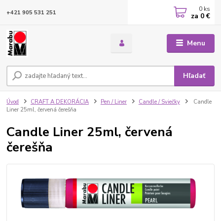
0
ks
+421 905 531 251
za
0 €
Menu
Hľadať
Úvod
CRAFT A DEKORÁCIA
Pen / Liner
Candle / Sviečky
Candle
Liner 25ml, červená čerešňa
Candle Liner 25ml, červená
čerešňa