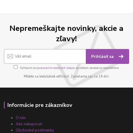
Nepremeškajte novinky, akcie a
zľavy!
Prihlásiť sa
Súhlasím so
spracovaním osobných údajov
za účelom zasielania newslettera.
Môžete sa kedykoľvek odhlásiť. Zasielame raz za 14 dní.
Informácie pre zákazníkov
O nás
Ako nakupovať
Obchodné podmienky