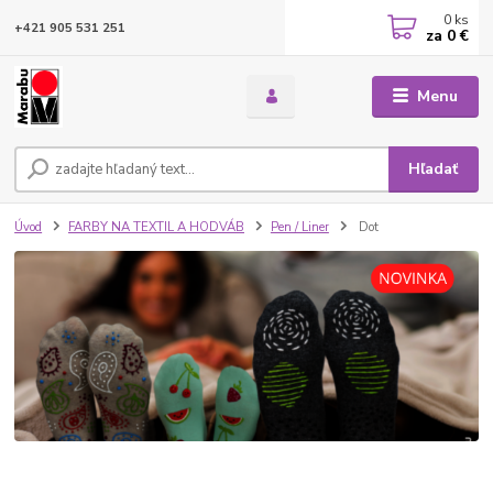
0
ks
+421 905 531 251
za
0 €
Menu
Hľadať
Úvod
FARBY NA TEXTIL A HODVÁB
Pen / Liner
Dot