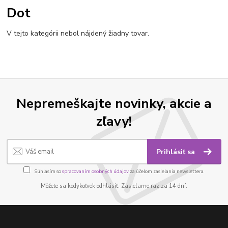
Dot
V tejto kategórii nebol nájdený žiadny tovar.
Nepremeškajte novinky, akcie a
zľavy!
Prihlásiť sa
Súhlasím so
spracovaním osobných údajov
za účelom zasielania newslettera.
Môžete sa kedykoľvek odhlásiť. Zasielame raz za 14 dní.