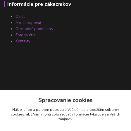
Informácie pre zákazníkov
O nás
Ako nakupovať
Obchodné podmienky
Fotogaléria
Kontakty
Kontakty
Spracovanie cookies
Náš e-shop a partneri potrebujú Váš
súhlas
s použitím súborov
+421 905 531 251
cookies, aby Vám mohli zobrazovať informácie týkajúce sa Vašich
záujmov.
info@parallax.sk