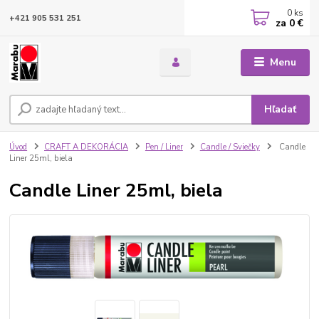
0
ks
+421 905 531 251
za
0 €
Menu
Hľadať
Úvod
CRAFT A DEKORÁCIA
Pen / Liner
Candle / Sviečky
Candle
Liner 25ml, biela
Candle Liner 25ml, biela