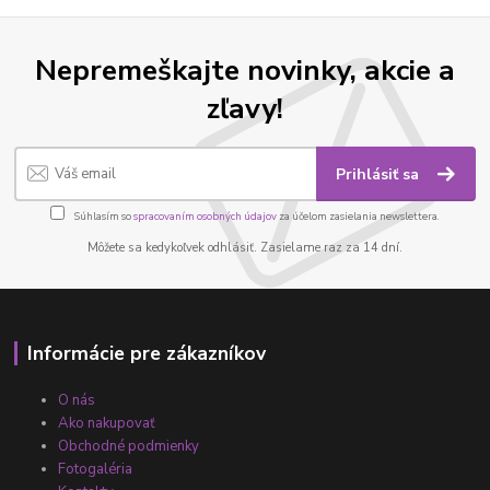
Nepremeškajte novinky, akcie a
zľavy!
Prihlásiť sa
Súhlasím so
spracovaním osobných údajov
za účelom zasielania newslettera.
Môžete sa kedykoľvek odhlásiť. Zasielame raz za 14 dní.
Informácie pre zákazníkov
O nás
Ako nakupovať
Obchodné podmienky
Fotogaléria