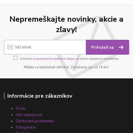
Nepremeškajte novinky, akcie a
zľavy!
Prihlásiť sa
Súhlasím so
spracovaním osobných údajov
za účelom zasielania newslettera.
Môžete sa kedykoľvek odhlásiť. Zasielame raz za 14 dní.
Informácie pre zákazníkov
O nás
Ako nakupovať
Obchodné podmienky
Fotogaléria