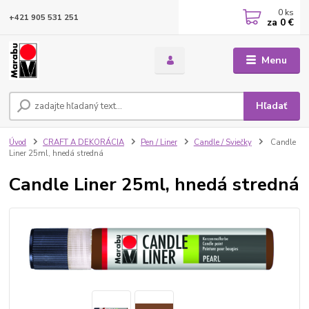
0
ks
+421 905 531 251
za
0 €
Menu
Hľadať
Úvod
CRAFT A DEKORÁCIA
Pen / Liner
Candle / Sviečky
Candle
Liner 25ml, hnedá stredná
Candle Liner 25ml, hnedá stredná