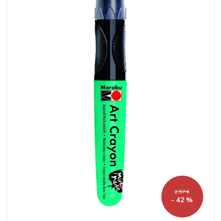
2,57 €
- 42 %