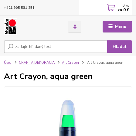
0
ks
+421 905 531 251
za
0 €
Menu
Hľadať
Úvod
CRAFT A DEKORÁCIA
Art Crayon
Art Crayon, aqua green
Art Crayon, aqua green