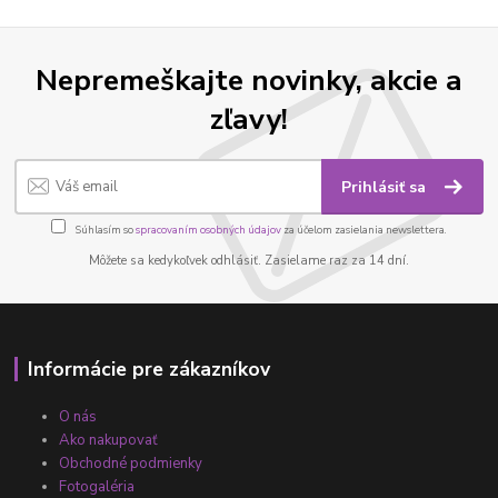
Nepremeškajte novinky, akcie a
zľavy!
Prihlásiť sa
Súhlasím so
spracovaním osobných údajov
za účelom zasielania newslettera.
Môžete sa kedykoľvek odhlásiť. Zasielame raz za 14 dní.
Informácie pre zákazníkov
O nás
Ako nakupovať
Obchodné podmienky
Fotogaléria