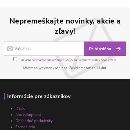
Nepremeškajte novinky, akcie a
zľavy!
Prihlásiť sa
Súhlasím so
spracovaním osobných údajov
za účelom zasielania newslettera.
Môžete sa kedykoľvek odhlásiť. Zasielame raz za 14 dní.
Informácie pre zákazníkov
O nás
Ako nakupovať
Obchodné podmienky
Fotogaléria