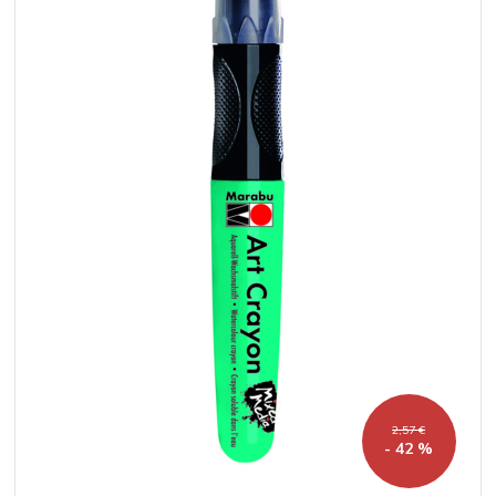
2,57 €
- 42 %