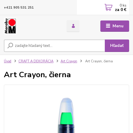
0
ks
+421 905 531 251
za
0 €
Menu
Hľadať
Úvod
CRAFT A DEKORÁCIA
Art Crayon
Art Crayon, čierna
Art Crayon, čierna