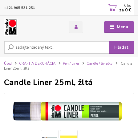
0
ks
+421 905 531 251
za
0 €
Menu
Hľadať
Úvod
CRAFT A DEKORÁCIA
Pen / Liner
Candle / Sviečky
Candle
Liner 25ml, žltá
Candle Liner 25ml, žltá