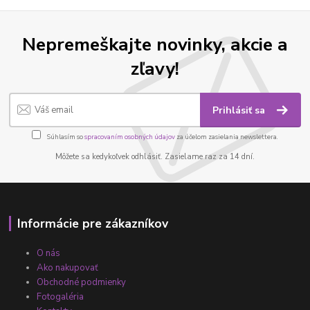
Nepremeškajte novinky, akcie a
zľavy!
Prihlásiť sa
Súhlasím so
spracovaním osobných údajov
za účelom zasielania newslettera.
Môžete sa kedykoľvek odhlásiť. Zasielame raz za 14 dní.
Informácie pre zákazníkov
O nás
Ako nakupovať
Obchodné podmienky
Fotogaléria