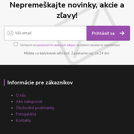
Nepremeškajte novinky, akcie a
zľavy!
Prihlásiť sa
Súhlasím so
spracovaním osobných údajov
za účelom zasielania newslettera.
Môžete sa kedykoľvek odhlásiť. Zasielame raz za 14 dní.
Informácie pre zákazníkov
O nás
Ako nakupovať
Obchodné podmienky
Fotogaléria
Kontakty