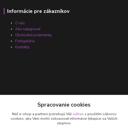
Informácie pre zákazníkov
O nás
Ako nakupovať
Obchodné podmienky
Fotogaléria
Kontakty
Kontakty
Spracovanie cookies
Náš e-shop a partneri potrebujú Váš
súhlas
s použitím súborov
+421 905 531 251
cookies, aby Vám mohli zobrazovať informácie týkajúce sa Vašich
záujmov.