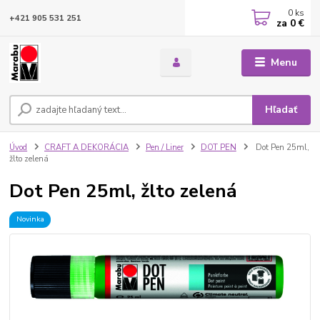
0
ks
+421 905 531 251
za
0 €
Menu
Hľadať
Úvod
CRAFT A DEKORÁCIA
Pen / Liner
DOT PEN
Dot Pen 25ml,
žlto zelená
Dot Pen 25ml, žlto zelená
Novinka