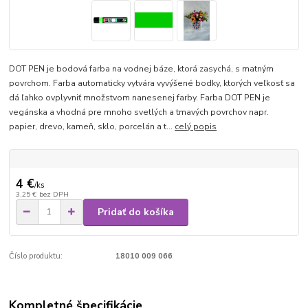
DOT PEN je bodová farba na vodnej báze, ktorá zasychá, s matným
povrchom. Farba automaticky vytvára vyvýšené bodky, ktorých veľkosť sa
dá ľahko ovplyvniť množstvom nanesenej farby. Farba DOT PEN je
vegánska a vhodná pre mnoho svetlých a tmavých povrchov napr.
papier, drevo, kameň, sklo, porcelán a t...
celý popis
4 €
/
ks
3,25 €
bez DPH
Pridať do košíka
Číslo produktu:
18010 009 066
Kompletné špecifikácie