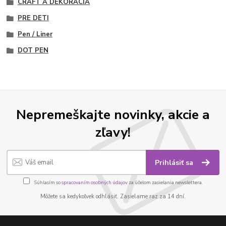
CRAFT A DEKORÁCIA
PRE DETI
Pen / Liner
DOT PEN
Nepremeškajte novinky, akcie a
zľavy!
Prihlásiť sa
Súhlasím so
spracovaním osobných údajov
za účelom zasielania newslettera.
Môžete sa kedykoľvek odhlásiť. Zasielame raz za 14 dní.