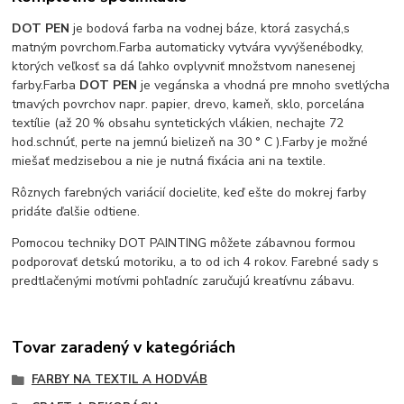
DOT PEN
je bodová farba na vodnej báze, ktorá zasychá,
s
matným povrchom.
Farba automaticky vytvára vyvýšené
bodky,
ktorých veľkosť sa dá ľahko ovplyvniť množstvom nanesenej
farby.
Farba
DOT PEN
je vegánska a vhodná pre mnoho svetlých
a
tmavých povrchov napr. papier, drevo, kameň, sklo, porcelán
a
textílie (až 20 % obsahu syntetických vlákien, nechajte 72
hod.
schnúť, perte na jemnú bielizeň na 30 ° C ).
Farby je možné
miešať medzi
sebou a nie je nutná fixácia ani na textile.
Rôznych farebných variácií docielite, keď ešte do mokrej farby
pridáte ďalšie odtiene.
Pomocou techniky DOT PAINTING môžete zábavnou formou
podporovať detskú motoriku, a to od ich 4 rokov. Farebné sady s
predtlačenými motívmi pohľadníc zaručujú kreatívnu zábavu.
Tovar zaradený v kategóriách
FARBY NA TEXTIL A HODVÁB