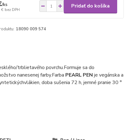
€
/
ks
Pridať do košíka
 €
bez DPH
roduktu:
18090 009 574
esklého/trblietavého povrchu.
Formuje sa do
ožstvo nanesenej farby.
Farba
PEARL PEN
je vegánska a
yntetických
vlákien, doba sušenia 72 h, jemné pranie 30 °