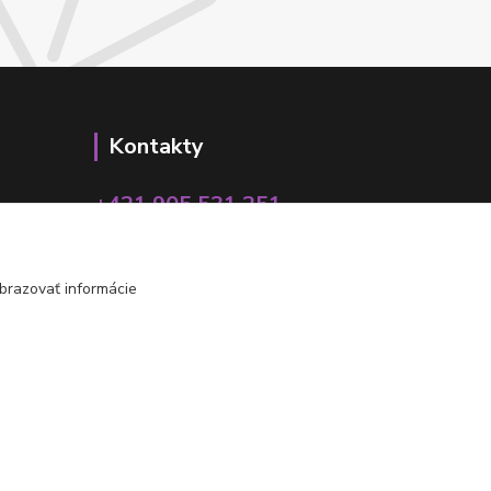
Kontakty
+421 905 531 251
info@parallax.sk
brazovať informácie
Vytvorené na
Eshop-rychlo.sk