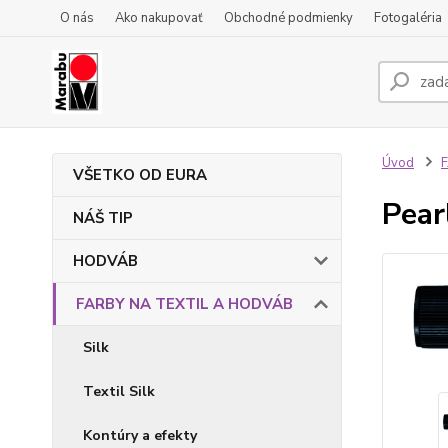
O nás
Ako nakupovať
Obchodné podmienky
Fotogaléria
Úvod
VŠETKO OD EURA
Pear
NÁŠ TIP
HODVÁB
FARBY NA TEXTIL A HODVÁB
Silk
Textil Silk
Kontúry a efekty