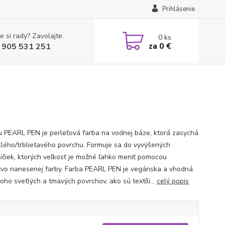
Prihlásenie
e si rady? Zavolajte.
0
ks
za
0 €
 905 531 251
 PEARL PEN je perleťová farba na vodnej báze, ktorá zasychá
klého/trblietavého povrchu. Formuje sa do vyvýšených
ličiek, ktorých veľkosť je možné ľahko meniť pomocou
vo nanesenej farby. Farba PEARL PEN je vegánska a vhodná
oho svetlých a tmavých povrchov, ako sú textíli...
celý popis