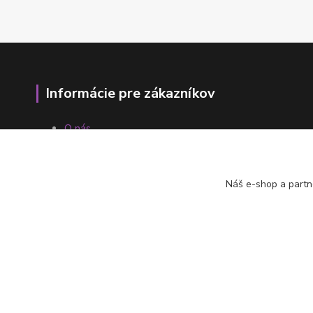
Informácie pre zákazníkov
O nás
Ako nakupovať
Obchodné podmienky
Fotogaléria
Náš e-shop a partn
Kontakty