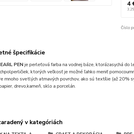
4 
3,25
Číslo p
tné špecifikácie
EARL PEN
je perleťová farba na vodnej báze, ktorá
zasychá do l
ch
polperličiek, ktorých veľkosť je možné ľahko meniť pomocou
mn
re mnoho svetlých a
tmavých povrchov, ako sú textílie (až 20% s
papier, drevo,
kameň, sklo a porcelán.
zaradený v kategóriách