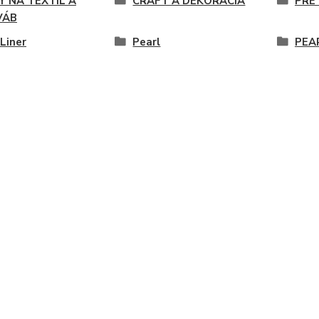
Y NA TEXTIL A
CRAFT A DEKORÁCIA
PRE 
VÁB
 Liner
Pearl
PEA