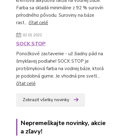
krémová alkydová farba na vodnej báze.
Farba sa skladá minimálne z 92 % surovín
prírodného pôvodu. Suroviny na báze
rast...
čítať celé
02.01.2022
SOCK STOP
Ponožkové zastavenie - už žiadny pád na
šmykľavej podlahe! SOCK STOP je
protišmyková farba na vodnej báze, ktorá
je podobná gume. Je vhodná pre svetl...
čítať celé
Zobraziť všetky novinky
Nepremeškajte novinky, akcie
a zľavy!