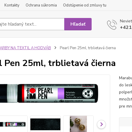
Kontakty
Ochrana súkromia
Odstúpenie od zmluvy tu
Neviet
Hľadať
+421
FARBY NA TEXTIL A HODVÁB
Pearl Pen 25ml, trblietavá čierna
l Pen 25ml, trblietavá čierna
Marabu
do les
polper
množst
pre mn