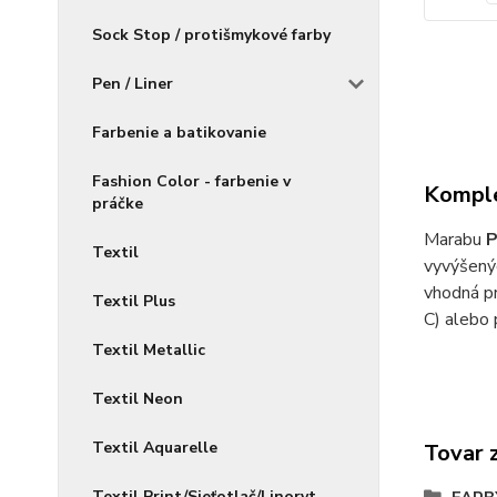
Sock Stop / protišmykové farby
Pen / Liner
Farbenie a batikovanie
Fashion Color - farbenie v
Komple
práčke
Marabu
P
Textil
vyvýšený
vhodná p
Textil Plus
C) alebo 
Textil Metallic
Textil Neon
Textil Aquarelle
Tovar 
Textil Print/Sieťotlač/Linoryt