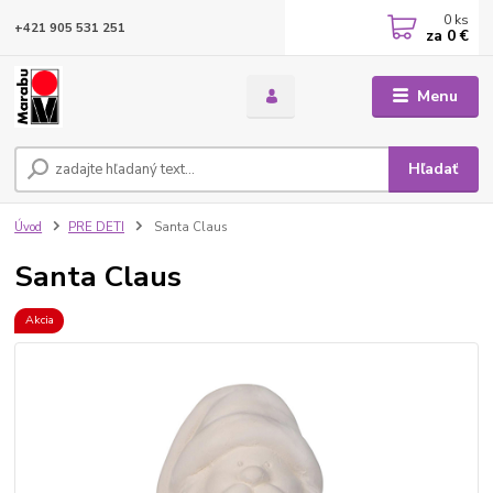
0
ks
+421 905 531 251
za
0 €
Menu
Hľadať
Úvod
PRE DETI
Santa Claus
Santa Claus
Akcia