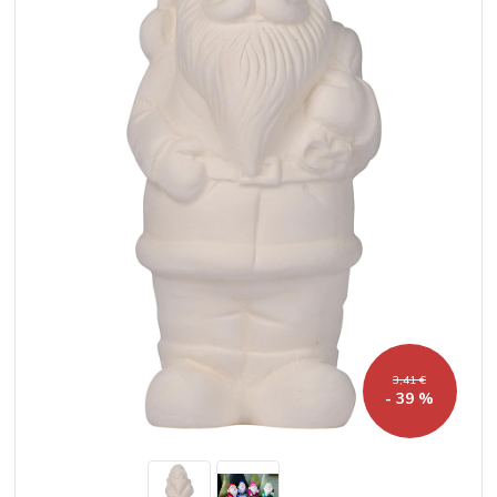
3,41 €
- 39 %