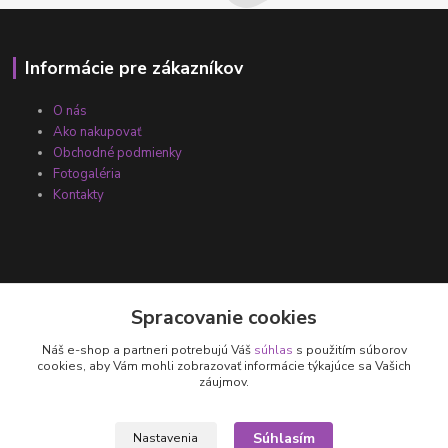
Informácie pre zákazníkov
O nás
Ako nakupovať
Obchodné podmienky
Fotogaléria
Kontakty
Spracovanie cookies
Náš e-shop a partneri potrebujú Váš
súhlas
s použitím súborov
cookies, aby Vám mohli zobrazovať informácie týkajúce sa Vašich
záujmov.
Kontakty
+421 905 531 251
Súhlasím
Nastavenia