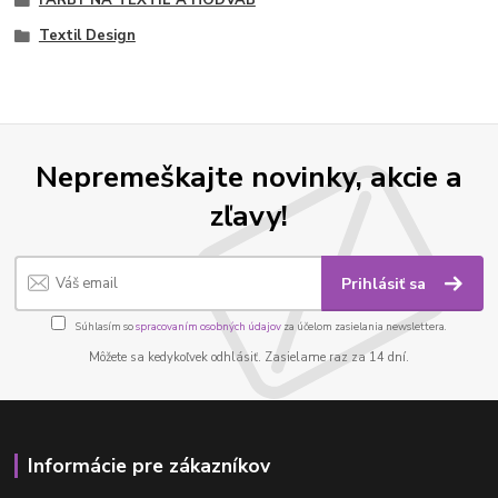
FARBY NA TEXTIL A HODVÁB
Textil Design
Nepremeškajte novinky, akcie a
zľavy!
Prihlásiť sa
Súhlasím so
spracovaním osobných údajov
za účelom zasielania newslettera.
Môžete sa kedykoľvek odhlásiť. Zasielame raz za 14 dní.
Informácie pre zákazníkov