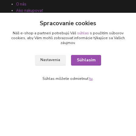
O nás
Ako nakupovať
Obchodné podmienky
Spracovanie cookies
Fotogaléria
Kontakty
Náš e-shop a partneri potrebujú Váš
súhlas
s použitím súborov
cookies, aby Vám mohli zobrazovať informácie týkajúce sa Vašich
záujmov.
Súhlasím
Nastavenia
Súhlas môžete odmietnuť
tu
.
Kontakty
+421 905 531 251
info@parallax.sk