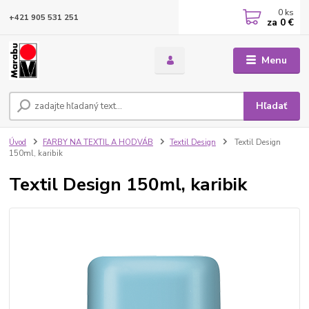
0
ks
+421 905 531 251
za
0 €
Menu
Hľadať
Úvod
FARBY NA TEXTIL A HODVÁB
Textil Design
Textil Design
150ml, karibik
Textil Design 150ml, karibik