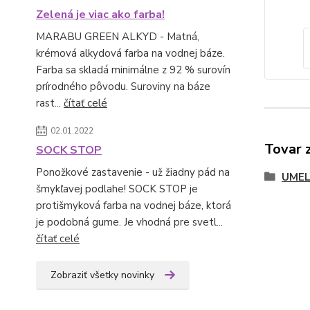
Zelená je viac ako farba!
MARABU GREEN ALKYD - Matná,
krémová alkydová farba na vodnej báze.
Farba sa skladá minimálne z 92 % surovín
prírodného pôvodu. Suroviny na báze
rast...
čítať celé
02.01.2022
Tovar 
SOCK STOP
Ponožkové zastavenie - už žiadny pád na
UMEL
šmykľavej podlahe! SOCK STOP je
protišmyková farba na vodnej báze, ktorá
je podobná gume. Je vhodná pre svetl...
čítať celé
Zobraziť všetky novinky