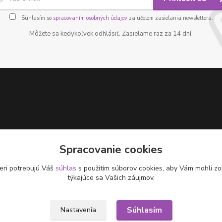
Súhlasím so
spracovaním osobných údajov
za účelom zasielania newslettera.
Môžete sa kedykoľvek odhlásiť. Zasielame raz za 14 dní.
Spracovanie cookies
eri potrebujú Váš
súhlas
s použitím súborov cookies, aby Vám mohli zo
týkajúce sa Vašich záujmov.
Súhlasím
Nastavenia