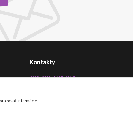
Kontakty
+421 905 531 251
info@parallax.sk
brazovať informácie