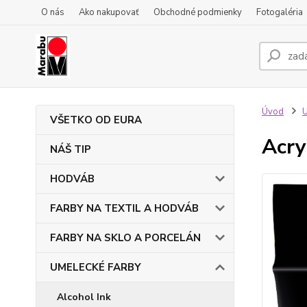
O nás
Ako nakupovať
Obchodné podmienky
Fotogaléria
Úvod
VŠETKO OD EURA
Acry
NÁŠ TIP
HODVÁB
FARBY NA TEXTIL A HODVÁB
FARBY NA SKLO A PORCELÁN
UMELECKÉ FARBY
Alcohol Ink