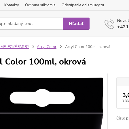
Kontakty
Ochrana súkromia
Odstúpenie od zmluvy tu
Neviet
Hľadať
+421
UMELECKÉ FARBY
Acryl Color
Acryl Color 100ml, okrová
l Color 100ml, okrová
3,
2,95
Číslo p