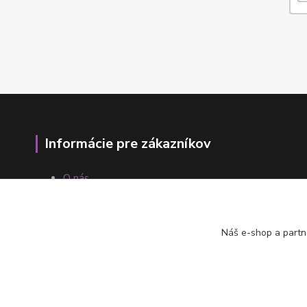
Informácie pre zákazníkov
O nás
Ako nakupovať
Obchodné podmienky
Fotogaléria
Náš e-shop a partn
Kontakty