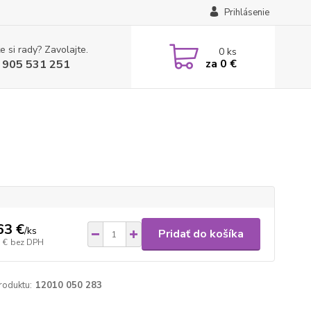
Prihlásenie
e si rady? Zavolajte.
0
ks
za
0 €
 905 531 251
63 €
/
ks
Pridať do košíka
 €
bez DPH
roduktu:
12010 050 283