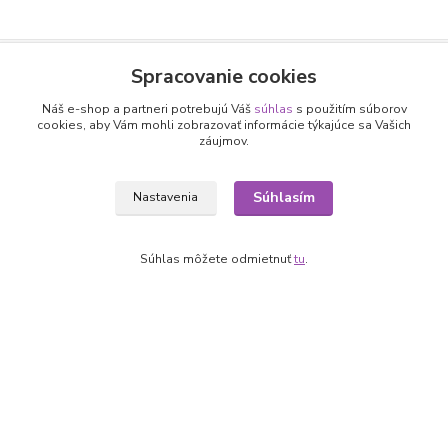
Spracovanie cookies
Nepremeškajte novinky, akcie a
Náš e-shop a partneri potrebujú Váš
súhlas
s použitím súborov
zľavy!
cookies, aby Vám mohli zobrazovať informácie týkajúce sa Vašich
záujmov.
Prihlásiť sa
Súhlasím
Nastavenia
Súhlasím so
spracovaním osobných údajov
za účelom zasielania newslettera.
Môžete sa kedykoľvek odhlásiť. Zasielame raz za 14 dní.
Súhlas môžete odmietnuť
tu
.
Informácie pre zákazníkov
O nás
Ako nakupovať
Obchodné podmienky