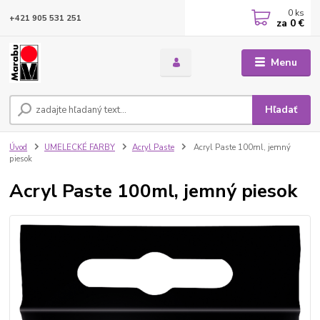
0
ks
+421 905 531 251
za
0 €
Menu
Hľadať
Úvod
UMELECKÉ FARBY
Acryl Paste
Acryl Paste 100ml, jemný
piesok
Acryl Paste 100ml, jemný piesok