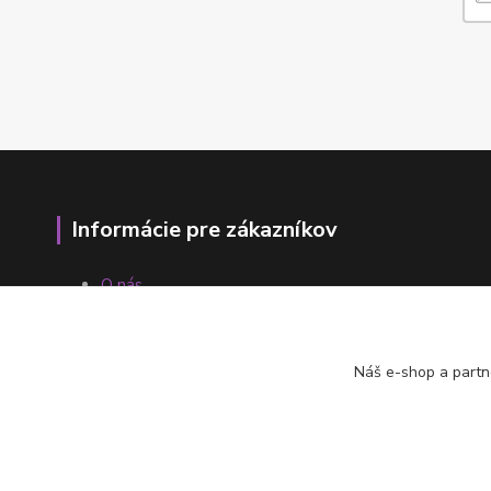
Informácie pre zákazníkov
O nás
Ako nakupovať
Obchodné podmienky
Fotogaléria
Náš e-shop a partn
Kontakty