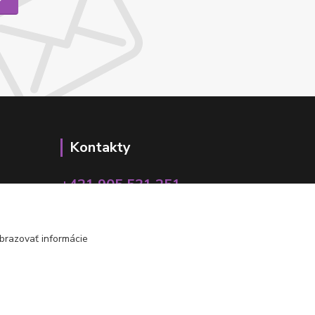
Kontakty
+421 905 531 251
info@parallax.sk
brazovať informácie