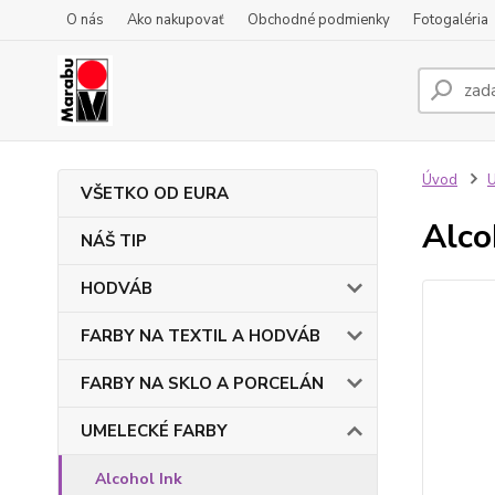
O nás
Ako nakupovať
Obchodné podmienky
Fotogaléria
Úvod
VŠETKO OD EURA
Alco
NÁŠ TIP
HODVÁB
FARBY NA TEXTIL A HODVÁB
FARBY NA SKLO A PORCELÁN
UMELECKÉ FARBY
Alcohol Ink