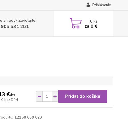
Prihlásenie
e si rady? Zavolajte.
0
ks
za
0 €
 905 531 251
43 €
/
ks
Pridať do košíka
 €
bez DPH
roduktu:
12160 059 023