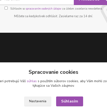
Súhlasím so
spracovaním osobných údajov
za účelom zasielania newslettera.
Môžete sa kedykoľvek odhlásiť. Zasielame raz za 14 dní.
Spracovanie cookies
eri potrebujú Váš
súhlas
s použitím súborov cookies, aby Vám mohli zo
týkajúce sa Vašich záujmov.
Súhlasím
Nastavenia