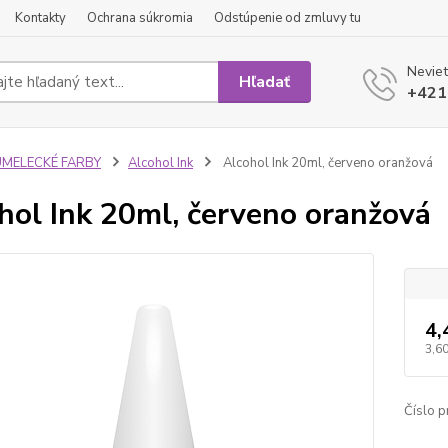
Kontakty
Ochrana súkromia
Odstúpenie od zmluvy tu
Neviet
Hľadať
+421
UMELECKÉ FARBY
Alcohol Ink
Alcohol Ink 20ml, červeno oranžová
hol Ink 20ml, červeno oranžová
4,
3,60
Číslo p