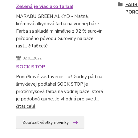
FARB
Zelená je viac ako farba!
PORC
MARABU GREEN ALKYD - Matná,
krémová alkydová farba na vodnej báze.
Farba sa skladá minimálne z 92 % surovín
prírodného pôvodu. Suroviny na báze
rast...
čítať celé
02.01.2022
SOCK STOP
Ponožkové zastavenie - už žiadny pád na
šmykľavej podlahe! SOCK STOP je
protišmyková farba na vodnej báze, ktorá
je podobná gume. Je vhodná pre svetl...
čítať celé
Zobraziť všetky novinky