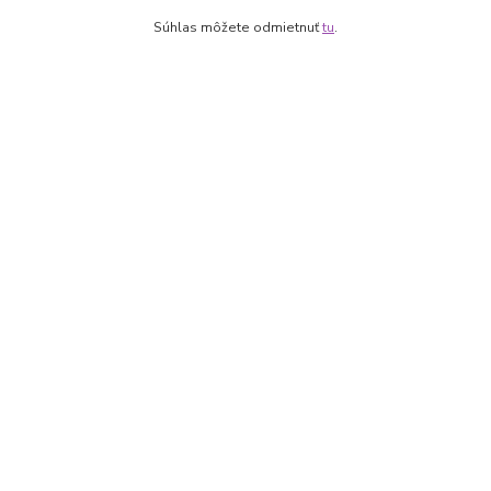
Obchodné podmienky
Fotogaléria
Súhlas môžete odmietnuť
tu
.
Kontakty
Kontakty
+421 905 531 251
info@parallax.sk
Vytvorené na
Eshop-rychlo.sk