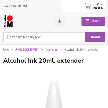
0
ks
+421 905 531 251
za
0 €
Menu
Hľadať
Úvod
UMELECKÉ FARBY
Alcohol Ink
Alcohol Ink 20ml, extender
Alcohol Ink 20ml, extender