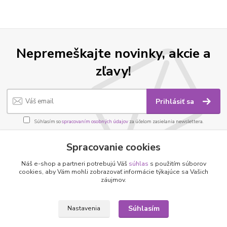
Nepremeškajte novinky, akcie a
zľavy!
Prihlásiť sa
Súhlasím so
spracovaním osobných údajov
za účelom zasielania newslettera.
Môžete sa kedykoľvek odhlásiť. Zasielame raz za 14 dní.
Spracovanie cookies
Náš e-shop a partneri potrebujú Váš
súhlas
s použitím súborov
cookies, aby Vám mohli zobrazovať informácie týkajúce sa Vašich
záujmov.
Informácie pre zákazníkov
O nás
Súhlasím
Nastavenia
Ako nakupovať