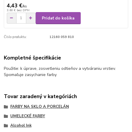
4,43 €
/
ks
3,60 €
bez DPH
Pridať do košíka
Číslo produktu:
12160 059 810
Kompletné špecifikácie
Použitie: k úprave, zosvetleniu odtieňov a vytváraniu vrstiev.
S
pomaľuje zasychanie farby.
Tovar zaradený v kategóriách
FARBY NA SKLO A PORCELÁN
UMELECKÉ FARBY
Alcohol Ink