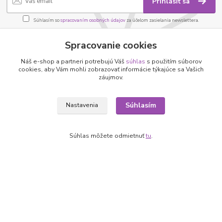
Prihlásiť sa
Súhlasím so
spracovaním osobných údajov
za účelom zasielania newslettera.
Môžete sa kedykoľvek odhlásiť. Zasielame raz za 14 dní.
Spracovanie cookies
Náš e-shop a partneri potrebujú Váš
súhlas
s použitím súborov
cookies, aby Vám mohli zobrazovať informácie týkajúce sa Vašich
záujmov.
Informácie pre zákazníkov
O nás
Súhlasím
Nastavenia
Ako nakupovať
Obchodné podmienky
Fotogaléria
Súhlas môžete odmietnuť
tu
.
Kontakty