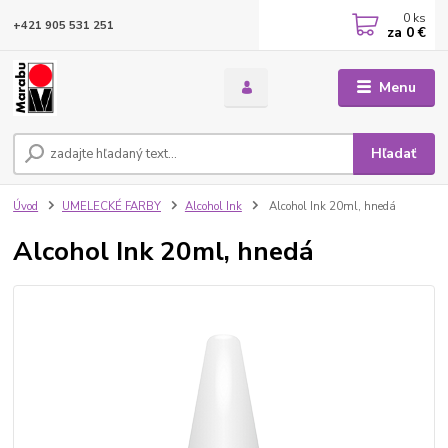
0
ks
+421 905 531 251
za
0 €
Menu
Hľadať
Úvod
UMELECKÉ FARBY
Alcohol Ink
Alcohol Ink 20ml, hnedá
Alcohol Ink 20ml, hnedá