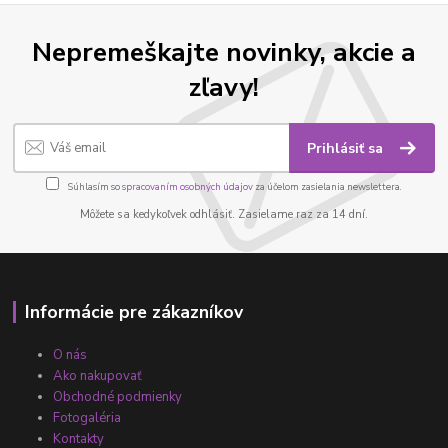
Nepremeškajte novinky, akcie a
zľavy!
Prihlásiť sa
Súhlasím so
spracovaním osobných údajov
za účelom zasielania newslettera.
Môžete sa kedykoľvek odhlásiť. Zasielame raz za 14 dní.
Informácie pre zákazníkov
O nás
Ako nakupovať
Obchodné podmienky
Fotogaléria
Kontakty