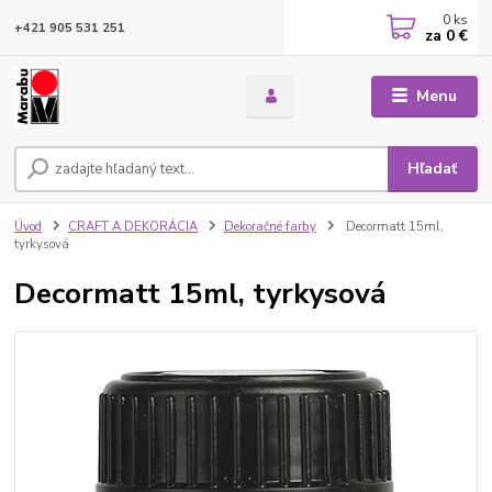
0
ks
+421 905 531 251
za
0 €
Menu
Hľadať
Úvod
CRAFT A DEKORÁCIA
Dekoračné farby
Decormatt 15ml,
tyrkysová
Decormatt 15ml, tyrkysová