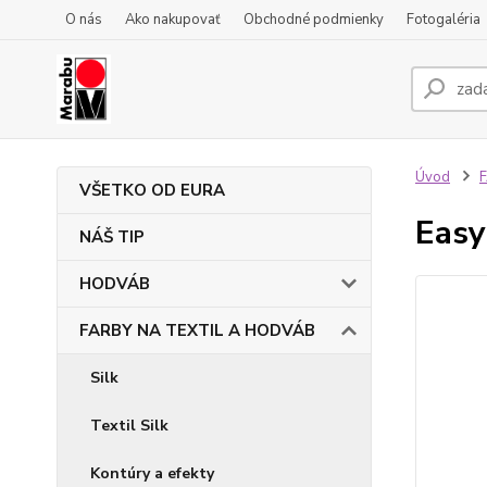
O nás
Ako nakupovať
Obchodné podmienky
Fotogaléria
Úvod
VŠETKO OD EURA
Easy
NÁŠ TIP
HODVÁB
FARBY NA TEXTIL A HODVÁB
Silk
Textil Silk
Kontúry a efekty