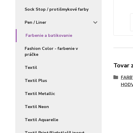
Sock Stop / protišmykové farby
Pen / Liner
Farbenie a batikovanie
Fashion Color - farbenie v
práčke
Tovar 
Textil
FARB
Textil Plus
HOD
Textil Metallic
Textil Neon
Textil Aquarelle
Textil Print/Sieťotlač/Linoryt