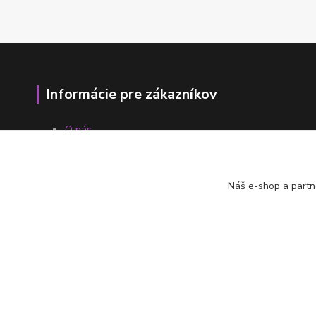
Informácie pre zákazníkov
O nás
Ako nakupovať
Obchodné podmienky
Fotogaléria
Náš e-shop a partn
Kontakty