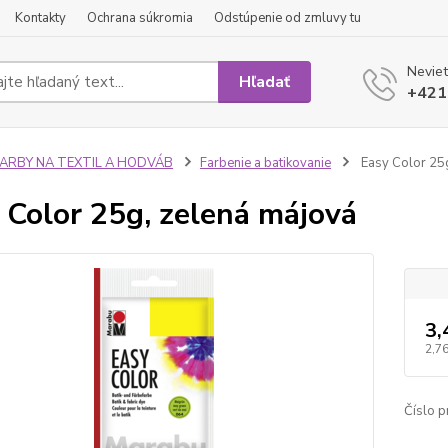
Kontakty
Ochrana súkromia
Odstúpenie od zmluvy tu
Neviet
Hľadať
+421
FARBY NA TEXTIL A HODVÁB
Farbenie a batikovanie
Easy Color 25g
 Color 25g, zelená májová
3,
2,76
Číslo p