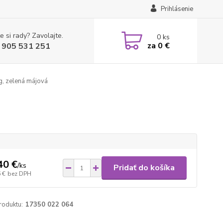
Prihlásenie
e si rady? Zavolajte.
0
ks
za
0 €
 905 531 251
, zelená májová
40 €
/
ks
Pridať do košíka
 €
bez DPH
roduktu:
17350 022 064