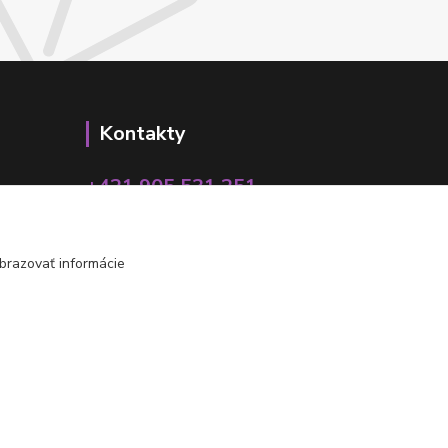
Kontakty
+421 905 531 251
info@parallax.sk
brazovať informácie
Vytvorené na
Eshop-rychlo.sk