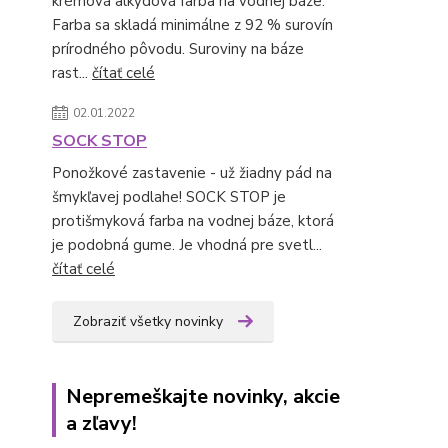
krémová alkydová farba na vodnej báze.
Farba sa skladá minimálne z 92 % surovín
prírodného pôvodu. Suroviny na báze
rast...
čítať celé
02.01.2022
SOCK STOP
Ponožkové zastavenie - už žiadny pád na
šmykľavej podlahe! SOCK STOP je
protišmyková farba na vodnej báze, ktorá
je podobná gume. Je vhodná pre svetl...
čítať celé
Zobraziť všetky novinky
Nepremeškajte novinky, akcie
a zľavy!