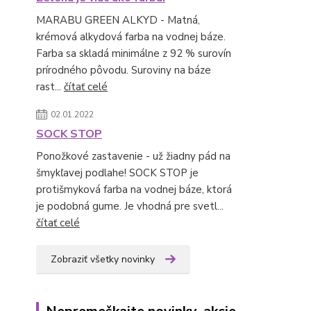
MARABU GREEN ALKYD - Matná,
krémová alkydová farba na vodnej báze.
Farba sa skladá minimálne z 92 % surovín
prírodného pôvodu. Suroviny na báze
rast...
čítať celé
02.01.2022
SOCK STOP
Ponožkové zastavenie - už žiadny pád na
šmykľavej podlahe! SOCK STOP je
protišmyková farba na vodnej báze, ktorá
je podobná gume. Je vhodná pre svetl...
čítať celé
Zobraziť všetky novinky