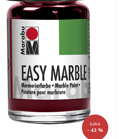
3,25 €
- 43 %