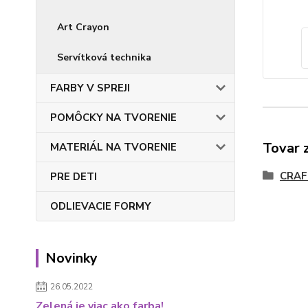
Art Crayon
Servítková technika
FARBY V SPREJI
POMÔCKY NA TVORENIE
Tovar 
MATERIÁL NA TVORENIE
CRAF
PRE DETI
ODLIEVACIE FORMY
Novinky
26.05.2022
Zelená je viac ako farba!