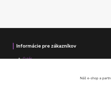
Informácie pre zákazníkov
O nás
Ako nakupovať
Obchodné podmienky
Fotogaléria
Náš e-shop a partn
Kontakty