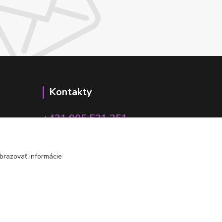
Kontakty
+421 905 531 251
info@parallax.sk
brazovať informácie