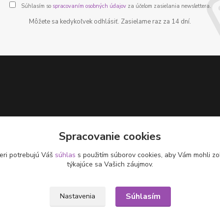
Súhlasím so
spracovaním osobných údajov
za účelom zasielania newslettera.
Môžete sa kedykoľvek odhlásiť. Zasielame raz za 14 dní.
Spracovanie cookies
eri potrebujú Váš
súhlas
s použitím súborov cookies, aby Vám mohli zo
týkajúce sa Vašich záujmov.
Súhlasím
Nastavenia