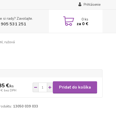
Prihlásenie
e si rady? Zavolajte.
0
ks
za
0 €
 905 531 251
l, ružová
85 €
/
ks
Pridať do košíka
 €
bez DPH
roduktu:
13050 039 033