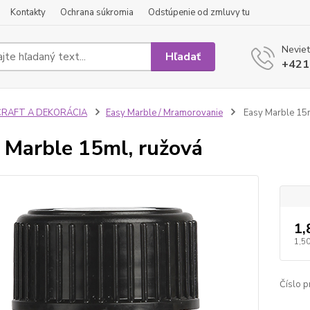
Kontakty
Ochrana súkromia
Odstúpenie od zmluvy tu
Neviet
Hľadať
+421
CRAFT A DEKORÁCIA
Easy Marble / Mramorovanie
Easy Marble 15m
 Marble 15ml, ružová
1,
1,50
Číslo p