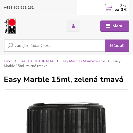
0
ks
+421 905 531 251
za
0 €
Menu
Hľadať
Úvod
CRAFT A DEKORÁCIA
Easy Marble / Mramorovanie
Easy
Marble 15ml, zelená tmavá
Easy Marble 15ml, zelená tmavá