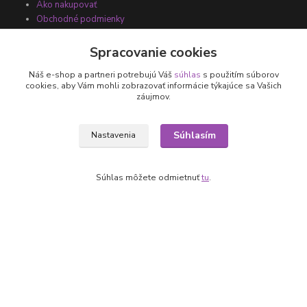
Ako nakupovať
Obchodné podmienky
Fotogaléria
Kontakty
Spracovanie cookies
Náš e-shop a partneri potrebujú Váš
súhlas
s použitím súborov
cookies, aby Vám mohli zobrazovať informácie týkajúce sa Vašich
záujmov.
Súhlasím
Nastavenia
Súhlas môžete odmietnuť
tu
.
Kontakty
+421 905 531 251
info@parallax.sk