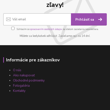
zľavy!
Prihlásiť sa
Súhlasím so
spracovaním osobných údajov
za účelom zasielania newslettera.
Môžete sa kedykoľvek odhlásiť. Zasielame raz za 14 dní.
Informácie pre zákazníkov
O nás
Ako nakupovať
Obchodné podmienky
Fotogaléria
Kontakty