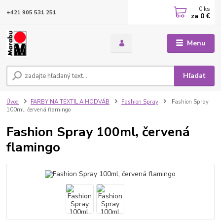
0
ks
+421 905 531 251
za
0 €
Menu
Hľadať
Úvod
FARBY NA TEXTIL A HODVÁB
Fashion Spray
Fashion Spray
100ml, červená flamingo
Fashion Spray 100ml, červená
flamingo