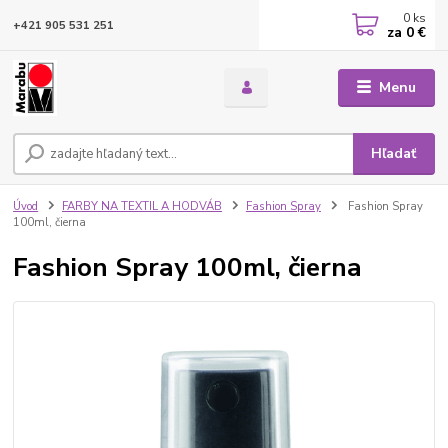
0
ks
+421 905 531 251
za
0 €
Menu
Hľadať
Úvod
FARBY NA TEXTIL A HODVÁB
Fashion Spray
Fashion Spray
100ml, čierna
Fashion Spray 100ml, čierna