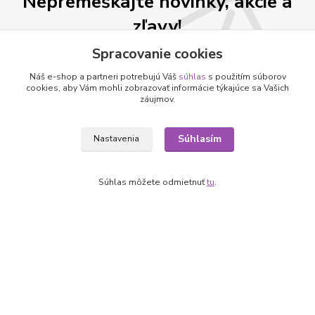
Nepremeškajte novinky, akcie a
zľavy!
Spracovanie cookies
Prihlásiť sa
Náš e-shop a partneri potrebujú Váš
súhlas
s použitím súborov
cookies, aby Vám mohli zobrazovať informácie týkajúce sa Vašich
Súhlasím so
spracovaním osobných údajov
za účelom zasielania newslettera.
záujmov.
Môžete sa kedykoľvek odhlásiť. Zasielame raz za 14 dní.
Súhlasím
Nastavenia
Informácie pre zákazníkov
Súhlas môžete odmietnuť
tu
.
O nás
Ako nakupovať
Obchodné podmienky
Fotogaléria
Kontakty