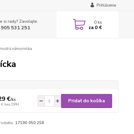
Prihlásenie
e si rady? Zavolajte.
0
ks
za
0 €
 905 531 251
 modrá námornícka
ícka
29 €
/
ks
Pridať do košíka
 €
bez DPH
roduktu:
17190 050 258