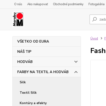
O nás
Ako nakupovať
Obchodné podmienky
Fotogaléria
Úvod
VŠETKO OD EURA
Fash
NÁŠ TIP
HODVÁB
FARBY NA TEXTIL A HODVÁB
Silk
Textil Silk
Kontúry a efekty