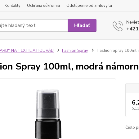
Kontakty
Ochrana súkromia
Odstúpenie od zmluvy tu
Neviet
Hľadať
+421
FARBY NA TEXTIL A HODVÁB
Fashion Spray
Fashion Spray 100ml,
ion Spray 100ml, modrá námorn
6,
5,11
Číslo p