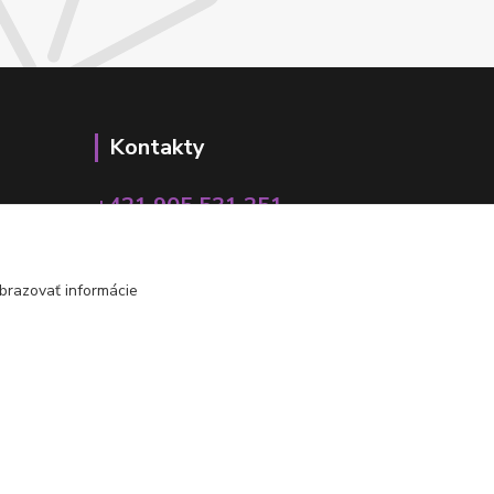
Kontakty
+421 905 531 251
info@parallax.sk
brazovať informácie
Vytvorené na
Eshop-rychlo.sk