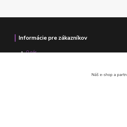
Informácie pre zákazníkov
O nás
Ako nakupovať
Obchodné podmienky
Fotogaléria
Náš e-shop a partn
Kontakty