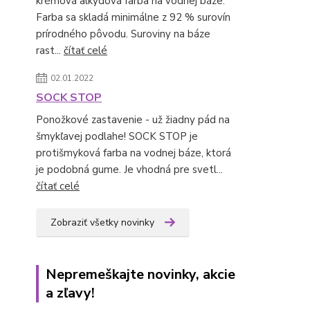
krémová alkydová farba na vodnej báze.
Farba sa skladá minimálne z 92 % surovín
prírodného pôvodu. Suroviny na báze
rast...
čítať celé
02.01.2022
SOCK STOP
Ponožkové zastavenie - už žiadny pád na
šmykľavej podlahe! SOCK STOP je
protišmyková farba na vodnej báze, ktorá
je podobná gume. Je vhodná pre svetl...
čítať celé
Zobraziť všetky novinky
Nepremeškajte novinky, akcie
a zľavy!