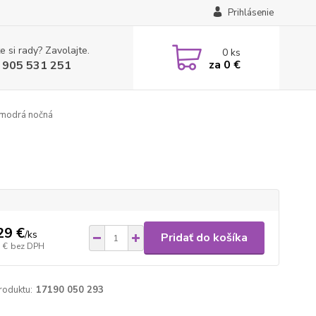
Prihlásenie
e si rady? Zavolajte.
0
ks
za
0 €
 905 531 251
 modrá nočná
29 €
/
ks
Pridať do košíka
 €
bez DPH
roduktu:
17190 050 293