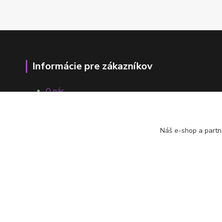
Informácie pre zákazníkov
O nás
Ako nakupovať
Obchodné podmienky
Fotogaléria
Náš e-shop a partn
Kontakty