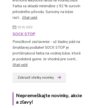
krémová alkydová farba na vodnej báze.
Farba sa skladá minimálne z 92 % surovín
prírodného pôvodu. Suroviny na báze
rast...
čítať celé
02.01.2022
SOCK STOP
Ponožkové zastavenie - už žiadny pád na
šmykľavej podlahe! SOCK STOP je
protišmyková farba na vodnej báze, ktorá
je podobná gume. Je vhodná pre svetl...
čítať celé
Zobraziť všetky novinky
Nepremeškajte novinky, akcie
a zľavy!