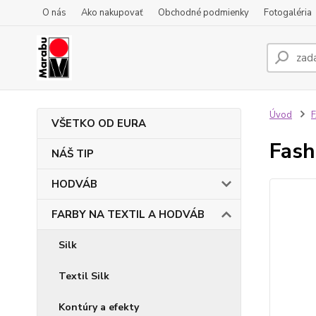
O nás
Ako nakupovať
Obchodné podmienky
Fotogaléria
Úvod
VŠETKO OD EURA
Fash
NÁŠ TIP
HODVÁB
FARBY NA TEXTIL A HODVÁB
Silk
Textil Silk
Kontúry a efekty