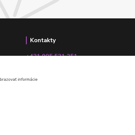
Kontakty
+421 905 531 251
info@parallax.sk
brazovať informácie
Vytvorené na
Eshop-rychlo.sk