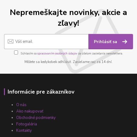
Nepremeškajte novinky, akcie a
zľavy!
Prihlásiť sa
Súhlasím so
spracovaním osobných údajov
za účelom zasielania newslettera.
Môžete sa kedykoľvek odhlásiť. Zasielame raz za 14 dní.
Informácie pre zákazníkov
O nás
Ako nakupovať
Obchodné podmienky
Fotogaléria
Kontakty