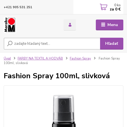
0
ks
+421 905 531 251
za
0 €
Menu
Hľadať
Úvod
FARBY NA TEXTIL A HODVÁB
Fashion Spray
Fashion Spray
100ml, slivková
Fashion Spray 100ml, slivková