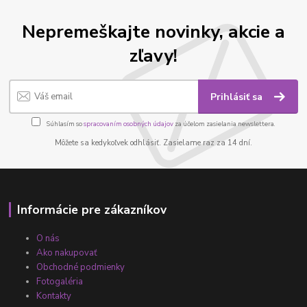
Nepremeškajte novinky, akcie a
zľavy!
Prihlásiť sa
Súhlasím so
spracovaním osobných údajov
za účelom zasielania newslettera.
Môžete sa kedykoľvek odhlásiť. Zasielame raz za 14 dní.
Informácie pre zákazníkov
O nás
Ako nakupovať
Obchodné podmienky
Fotogaléria
Kontakty