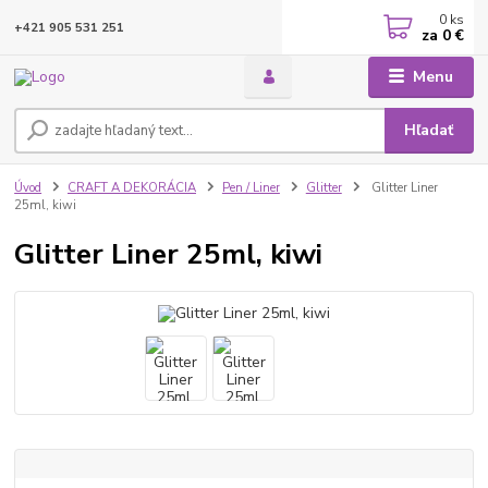
0
ks
+421 905 531 251
za
0 €
Menu
Hľadať
Úvod
CRAFT A DEKORÁCIA
Pen / Liner
Glitter
Glitter Liner
25ml, kiwi
Glitter Liner 25ml, kiwi