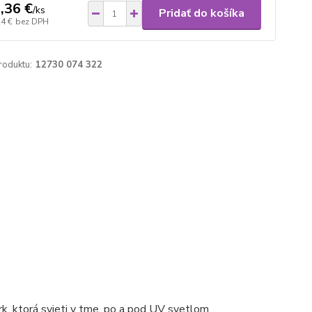
,36 €
/
ks
Pridať do košíka
24 €
bez DPH
roduktu:
12730 074 322
rk, ktorá svieti v tme, po a pod UV svetlom.