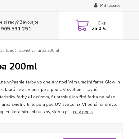
Prihlásenie
e si rady? Zavolajte.
0
ks
za
0 €
 905 531 251
Dark, nočná svietivá farba 200ml
rba 200ml
lne vnímanie farby vo dne a v noci Vám umožní farba Glow in
rk, ktorá svieti v tme, po a pod UV svetlom.Hlavné
eristiky farby:• Lazúrová, fluoreskujúca žltá farba na báze
 Farba svieti v tme, po a pod UV svetlom,• Vhodná na drevo,
pier, keramiku, hlinu, kov, sklo a pl...
celý popis