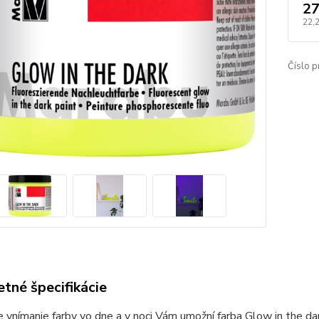
27
22,
Číslo p
tné špecifikácie
 vnímanie farby vo dne a v noci Vám umožní farba Glow in the da