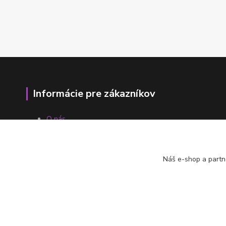
Informácie pre zákazníkov
O nás
Ako nakupovať
Obchodné podmienky
Fotogaléria
Náš e-shop a partn
Kontakty