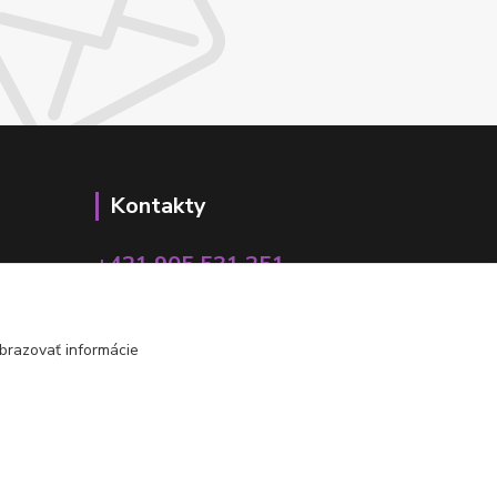
Kontakty
+421 905 531 251
info@parallax.sk
brazovať informácie