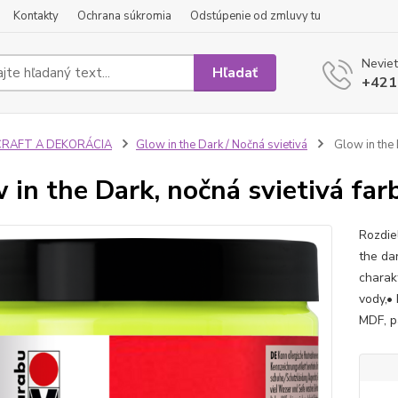
Kontakty
Ochrana súkromia
Odstúpenie od zmluvy tu
Neviet
Hľadať
+421
CRAFT A DEKORÁCIA
Glow in the Dark / Nočná svietivá
Glow in the 
 in the Dark, nočná svietivá fa
Rozdie
the da
charakt
vody,•
MDF, pa