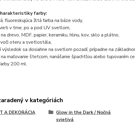
harakteristiky farby:
á, fluoreskujúca žltá farba na báze vody,
vieti v tme, po a pod UV svetlom,
na drevo, MDF, papier, keramiku, hlinu, kov, sklo a plátno,
voči oteru a svetlostála,
í výsledok sa dosiahne na svetlom pozadí, prípadne na základno
 na maľovanie štetcom, nanášanie špachtľou alebo tupovaním ce
farby 200 ml.
zaradený v kategóriách
T A DEKORÁCIA
Glow in the Dark / Nočná
svietivá