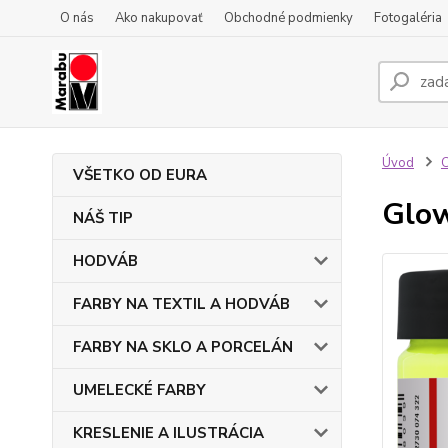
O nás
Ako nakupovať
Obchodné podmienky
Fotogaléria
Úvod
VŠETKO OD EURA
Glow
NÁŠ TIP
HODVÁB
FARBY NA TEXTIL A HODVÁB
FARBY NA SKLO A PORCELÁN
UMELECKÉ FARBY
KRESLENIE A ILUSTRÁCIA