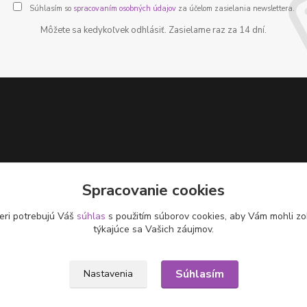
Súhlasím so
spracovaním osobných údajov
za účelom zasielania newslettera.
Môžete sa kedykoľvek odhlásiť. Zasielame raz za 14 dní.
Spracovanie cookies
eri potrebujú Váš
súhlas
s použitím súborov cookies, aby Vám mohli zo
týkajúce sa Vašich záujmov.
Súhlasím
Nastavenia