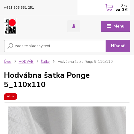
0
ks
+421 905 531 251
za
0 €
Menu
Hľadať
Úvod
HODVÁB
Šatky
Hodvábna šatka Ponge 5_110x110
Hodvábna šatka Ponge
5_110x110
Akcia