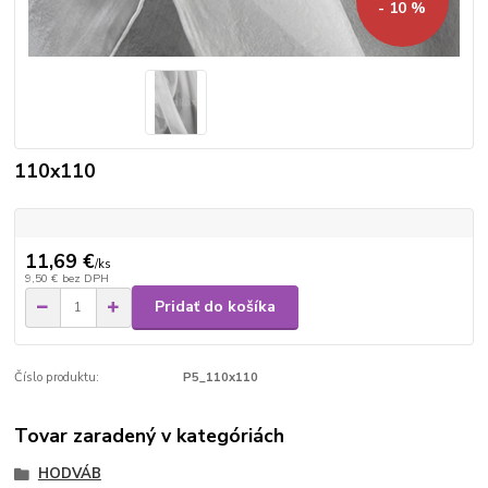
- 10 %
110x110
11,69 €
/
ks
9,50 €
bez DPH
Pridať do košíka
Číslo produktu:
P5_110x110
Tovar zaradený v kategóriách
HODVÁB