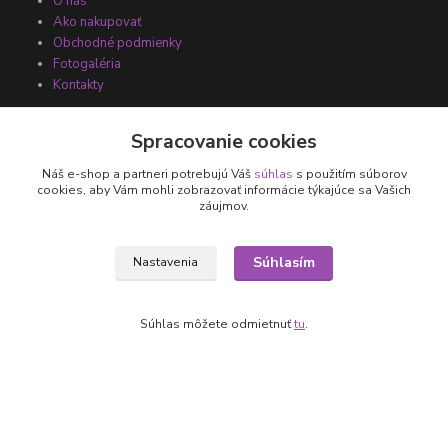
O nás
Ako nakupovať
Obchodné podmienky
Fotogaléria
Kontakty
Spracovanie cookies
Náš e-shop a partneri potrebujú Váš
súhlas
s použitím súborov
cookies, aby Vám mohli zobrazovať informácie týkajúce sa Vašich
záujmov.
Súhlasím
Nastavenia
Kontakty
+421 905 531 251
Súhlas môžete odmietnuť
tu
.
info@parallax.sk