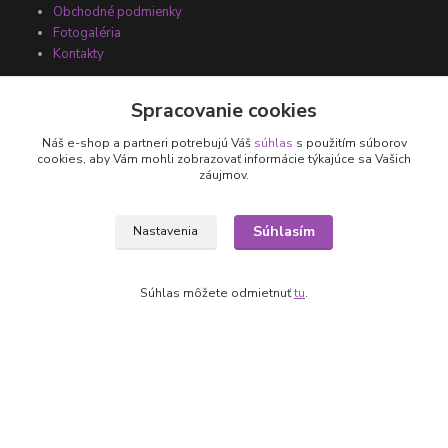
Obchodné podmienky
Fotogaléria
Kontakty
Spracovanie cookies
Náš e-shop a partneri potrebujú Váš
súhlas
s použitím súborov
cookies, aby Vám mohli zobrazovať informácie týkajúce sa Vašich
záujmov.
Súhlasím
Nastavenia
Kontakty
+421 905 531 251
Súhlas môžete odmietnuť
tu
.
info@parallax.sk