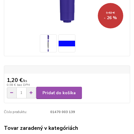
1,62 €
- 26 %
1,20 €
/
ks
0,98 €
bez DPH
Pridať do košíka
Číslo produktu:
01470 003 139
Tovar zaradený v kategóriách