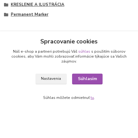
KRESLENIE A ILUSTRÁCIA
Permanent Marker
Spracovanie cookies
Nepremeškajte novinky, akcie a
Náš e-shop a partneri potrebujú Váš
súhlas
s použitím súborov
cookies, aby Vám mohli zobrazovať informácie týkajúce sa Vašich
záujmov.
zľavy!
Súhlasím
Nastavenia
Prihlásiť sa
Súhlasím so
spracovaním osobných údajov
za účelom zasielania newslettera.
Súhlas môžete odmietnuť
tu
.
Môžete sa kedykoľvek odhlásiť. Zasielame raz za 14 dní.
Informácie pre zákazníkov