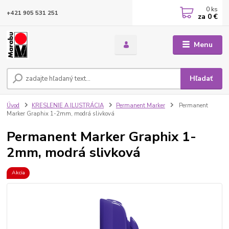
0
ks
+421 905 531 251
za
0 €
Menu
Hľadať
Úvod
KRESLENIE A ILUSTRÁCIA
Permanent Marker
Permanent
Marker Graphix 1-2mm, modrá slivková
Permanent Marker Graphix 1-
2mm, modrá slivková
Akcia