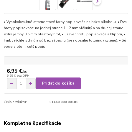
• Vysokokvalitné atramentové farby popisovača na báze alkoholu, • Dva
hroty popisovača: na jednej strane 1 - 2 mm vláknitý a na druhej strane
extra jemný 0,5 mm plastový hrot, • uzáver hrotu popisovača s klipom, •
Farby rýchle schnú a sú bez zápachu (bez obsahu toluénu / xylénu), • Sú
vode a oter...
celý popis
6,95 €
/
ks
5,65 €
bez DPH
Pridať do košíka
Číslo produktu:
01460 000 00101
Kompletné špecifikácie