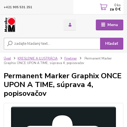
0
ks
+421 905 531 251
za
0 €
Menu
Hľadať
Úvod
KRESLENIE A ILUSTRÁCIA
Fineliner
Permanent Marker
Graphix ONCE UPON A TIME, súprava 4, popisovačov
Permanent Marker Graphix ONCE
UPON A TIME, súprava 4,
popisovačov