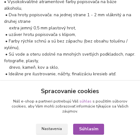
• Vysokokvalitné atramentové farby popisovača na báze
alkoholu,
• Dva hroty popisovača: na jednej strane 1 - 2 mm vláknitý a na
druhej strane
extra jemný 0,5 mm plastový hrot,
• uzáver hrotu popisovača s klipom,
• Farby rýchle schnú a sú bez zápachu (bez obsahu toluénu /
xylénu),
• Sú vode a oteru odolné na mnohých svetlých podkladoch, napr.
fotografie, plasty,
drevo, kameň, kov a sklo,
• Ideálne pre ilustrovanie, náčrty, finalizáciu kresieb atď.
Súprava Marabu Permanent Marker Graphix ONCE UPON A TIME
Spracovanie cookies
obsahuje 4 popisovače Permanent Marker Graphix s odtieňmi:
Kirschrot 031, Ultramarinblau dkl. 055, Dunkelgrün 068, Schwarz
Náš e-shop a partneri potrebujú Váš
súhlas
s použitím súborov
073
cookies, aby Vám mohli zobrazovať informácie týkajúce sa Vašich
záujmov.
Tovar zaradený v kategóriách
Súhlasím
Nastavenia
NÁŠ TIP