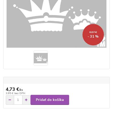
6,87 €
- 31 %
4,73 €
/
ks
3,85 €
bez DPH
Pridať do košíka