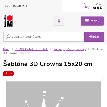
0
ks
+421 905 531 251
za
0 €
Menu
Hľadať
Úvod
POMÔCKY NA TVORENIE
Šablóny, pečiatky, valčeky
Šablóna
3D Crowns 15x20 cm
Šablóna 3D Crowns 15x20 cm
Akcia