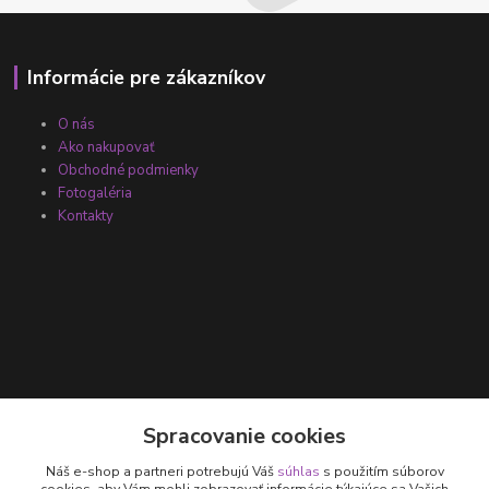
Informácie pre zákazníkov
O nás
Ako nakupovať
Obchodné podmienky
Fotogaléria
Kontakty
Kontakty
Spracovanie cookies
Náš e-shop a partneri potrebujú Váš
súhlas
s použitím súborov
+421 905 531 251