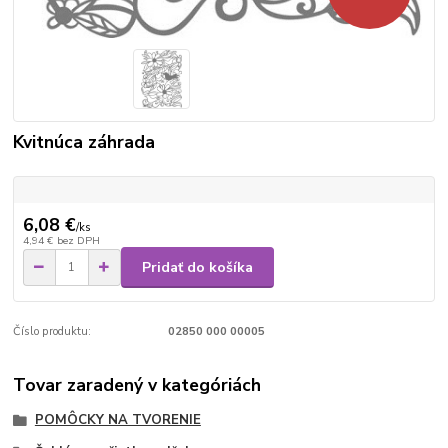
Kvitnúca záhrada
6,08 €
/
ks
4,94 €
bez DPH
Pridať do košíka
Číslo produktu:
02850 000 00005
Tovar zaradený v kategóriách
POMÔCKY NA TVORENIE