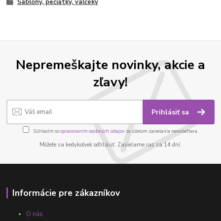
Šablóny, pečiatky, valčeky
Nepremeškajte novinky, akcie a
zľavy!
Prihlásiť sa
Súhlasím so
spracovaním osobných údajov
za účelom zasielania newslettera.
Môžete sa kedykoľvek odhlásiť. Zasielame raz za 14 dní.
Informácie pre zákazníkov
O nás