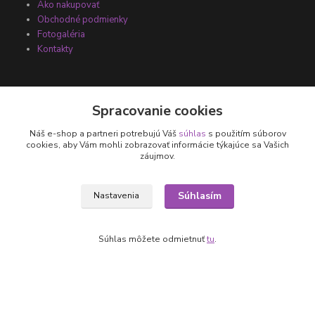
Ako nakupovať
Obchodné podmienky
Fotogaléria
Kontakty
Spracovanie cookies
Náš e-shop a partneri potrebujú Váš
súhlas
s použitím súborov
cookies, aby Vám mohli zobrazovať informácie týkajúce sa Vašich
záujmov.
Kontakty
Súhlasím
Nastavenia
+421 905 531 251
Súhlas môžete odmietnuť
tu
.
info@parallax.sk