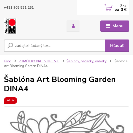
0
ks
+421 905 531 251
za
0 €
Menu
Hľadať
Úvod
POMÔCKY NA TVORENIE
Šablóny, pečiatky, valčeky
Šablóna
Art Blooming Garden DINA4
Šablóna Art Blooming Garden
DINA4
Akcia