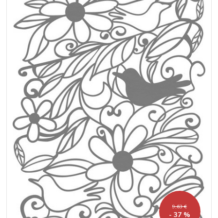
9,63 €
- 37 %