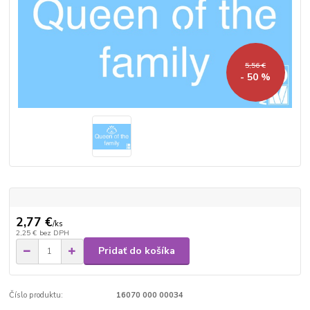
5,56 €
- 50 %
2,77 €
/
ks
2,25 €
bez DPH
Pridať do košíka
Číslo produktu:
16070 000 00034