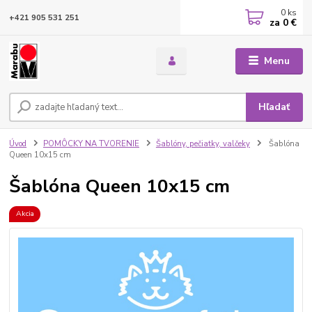
0
ks
+421 905 531 251
za
0 €
Menu
Hľadať
Úvod
POMÔCKY NA TVORENIE
Šablóny, pečiatky, valčeky
Šablóna
Queen 10x15 cm
Šablóna Queen 10x15 cm
Akcia