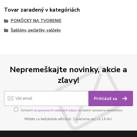
Tovar zaradený v kategóriách
POMÔCKY NA TVORENIE
Šablóny, pečiatky, valčeky
Nepremeškajte novinky, akcie a
zľavy!
Prihlásiť sa
Súhlasím so
spracovaním osobných údajov
za účelom zasielania newslettera.
Môžete sa kedykoľvek odhlásiť. Zasielame raz za 14 dní.