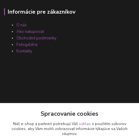
Informácie pre zákazníkov
O nás
Ako nakupovať
Obchodné podmienky
Fotogaléria
Kontakty
Kontakty
Spracovanie cookies
Náš e-shop a partneri potrebujú Váš
súhlas
s použitím súborov
+421 905 531 251
cookies, aby Vám mohli zobrazovať informácie týkajúce sa Vašich
záujmov.