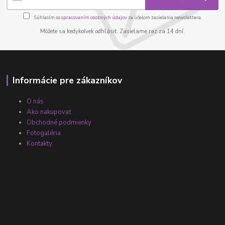
Súhlasím so
spracovaním osobných údajov
za účelom zasielania newslettera.
Môžete sa kedykoľvek odhlásiť. Zasielame raz za 14 dní.
Informácie pre zákazníkov
O nás
Ako nakupovať
Obchodné podmienky
Fotogaléria
Kontakty