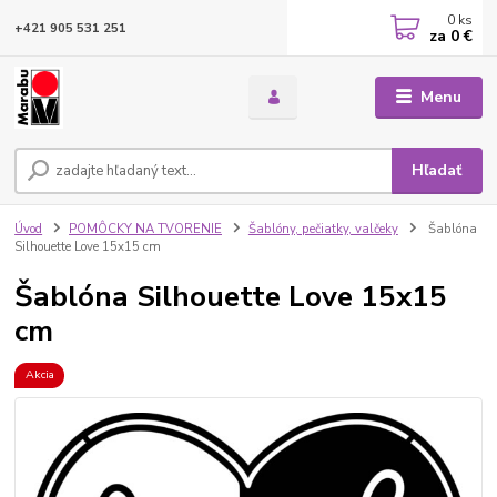
0
ks
+421 905 531 251
za
0 €
Menu
Hľadať
Úvod
POMÔCKY NA TVORENIE
Šablóny, pečiatky, valčeky
Šablóna
Silhouette Love 15x15 cm
Šablóna Silhouette Love 15x15
cm
Akcia