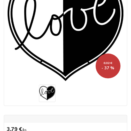
6,02 €
- 37 %
3,79 €
/
ks