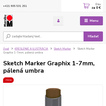
0
ks
+421 905 531 251
za
0 €
Menu
Hľadať
Úvod
KRESLENIE A ILUSTRÁCIA
Sketch Marker
Sketch Marker
Graphix 1-7mm, pálená umbra
Sketch Marker Graphix 1-7mm,
pálená umbra
Akcia