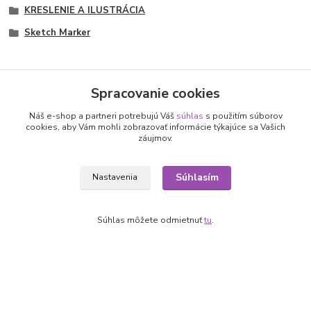
KRESLENIE A ILUSTRÁCIA
Sketch Marker
Spracovanie cookies
Nepremeškajte novinky, akcie a
Náš e-shop a partneri potrebujú Váš
súhlas
s použitím súborov
cookies, aby Vám mohli zobrazovať informácie týkajúce sa Vašich
záujmov.
zľavy!
Súhlasím
Nastavenia
Prihlásiť sa
Súhlasím so
spracovaním osobných údajov
za účelom zasielania newslettera.
Súhlas môžete odmietnuť
tu
.
Môžete sa kedykoľvek odhlásiť. Zasielame raz za 14 dní.
Informácie pre zákazníkov