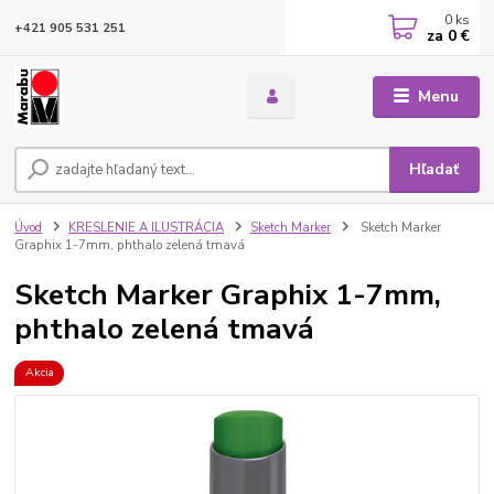
0
ks
+421 905 531 251
za
0 €
Menu
Hľadať
Úvod
KRESLENIE A ILUSTRÁCIA
Sketch Marker
Sketch Marker
Graphix 1-7mm, phthalo zelená tmavá
Sketch Marker Graphix 1-7mm,
phthalo zelená tmavá
Akcia