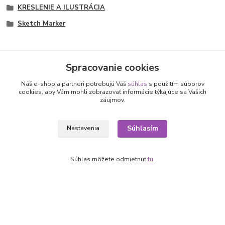
KRESLENIE A ILUSTRÁCIA
Sketch Marker
Spracovanie cookies
Nepremeškajte novinky, akcie a
Náš e-shop a partneri potrebujú Váš
súhlas
s použitím súborov
cookies, aby Vám mohli zobrazovať informácie týkajúce sa Vašich
záujmov.
zľavy!
Súhlasím
Nastavenia
Prihlásiť sa
Súhlasím so
spracovaním osobných údajov
za účelom zasielania newslettera.
Súhlas môžete odmietnuť
tu
.
Môžete sa kedykoľvek odhlásiť. Zasielame raz za 14 dní.
Informácie pre zákazníkov